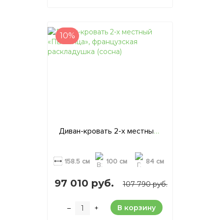
10%
Диван-кровать 2-х местный «Пьяченца», французская раскладушка (сосна)
158.5 см
100 см
84 см
97 010 руб.
107 790 руб.
В корзину
–
+