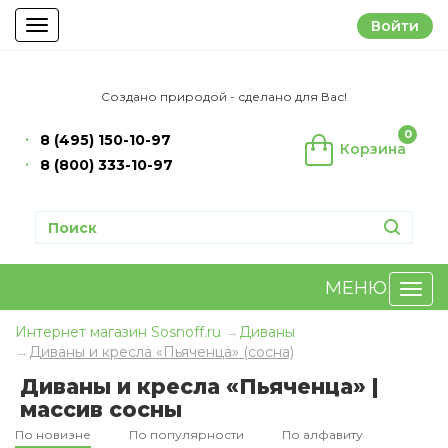
Войти
Toggle
navigation
Создано природой - сделано для Вас!
0
8 (495) 150-10-97
Корзина
8 (800) 333-10-97
МЕНЮ
Интернет магазин Sosnoff.ru
Диваны
Диваны и кресла «Пьяченца» (сосна)
Диваны и кресла «Пьяченца» |
массив сосны
По новизне
По популярности
По алфавиту