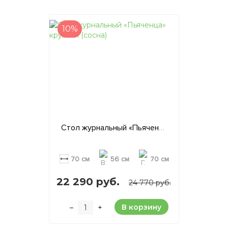
10%
Стол журнальный «Пьяченца» круглый (сосна)
70 см
56 см
70 см
22 290 руб.
24 770 руб.
В корзину
–
+