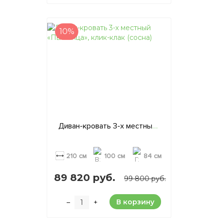
10%
Диван-кровать 3-х местный «Пьяченца», клик-клак (сосна)
210 см
100 см
84 см
89 820 руб.
99 800 руб.
В корзину
–
+