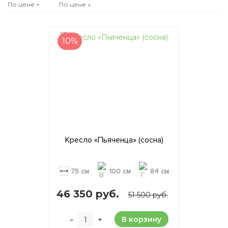
По цене ↑
По цене ↓
10%
Кресло «Пьяченца» (сосна)
75 см
100 см
84 см
46 350 руб.
51 500 руб.
В корзину
–
+