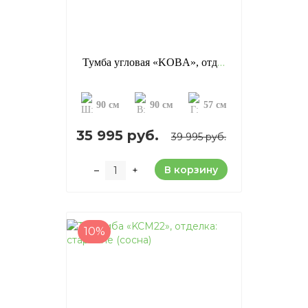
Тумба угловая «KOBA», отделка: старение (сосна)
90 см
90 см
57 см
35 995 руб.
39 995 руб.
В корзину
–
+
10%