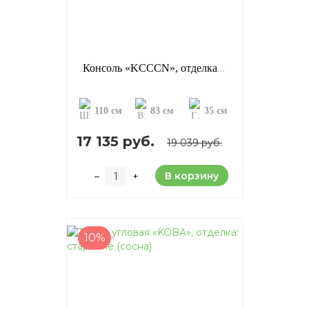
Консоль «KCCCN», отделка: старение (сосна)
110 см
83 см
35 см
17 135 руб.
19 039 руб.
В корзину
–
+
10%