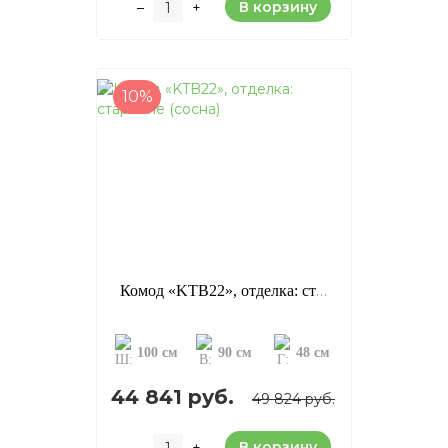
В корзину
–
+
10%
Комод «KTB22», отделка: старение (сосна)
100 см
90 см
48 см
44 841 руб.
49 824 руб.
В корзину
–
+