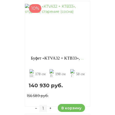
10%
Буфет «KTVA32 + KTB33», отделка: старение (сосна)
170 см
190 см
50 см
140 930 руб.
156 589 руб.
В корзину
–
+