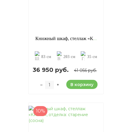
Книжный шкаф, стеллаж «KCC10», отделка: старение (сосна)
83 см
203 см
35 см
36 950 руб.
41 056 руб.
В корзину
–
+
10%