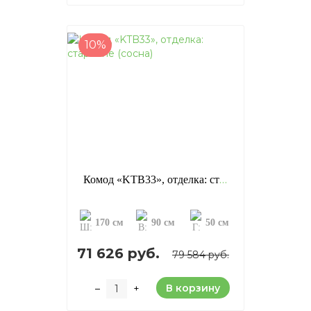
10%
Комод «KTB33», отделка: старение (сосна)
170 см
90 см
50 см
71 626 руб.
79 584 руб.
В корзину
–
+