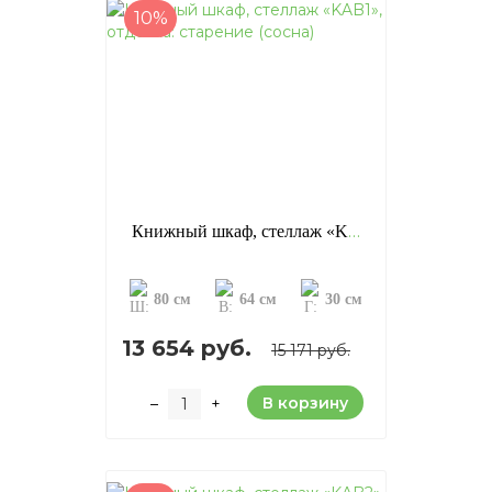
10%
Книжный шкаф, стеллаж «KAB1», отделка: старение (сосна)
80 см
64 см
30 см
13 654 руб.
15 171 руб.
В корзину
–
+