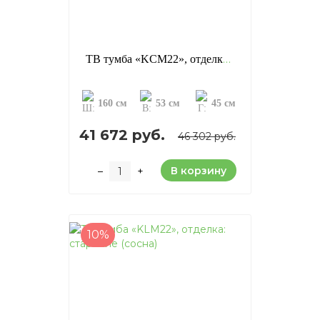
ТВ тумба «KCM22», отделка: старение (сосна)
160 см
53 см
45 см
41 672 руб.
46 302 руб.
В корзину
–
+
10%