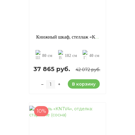
Книжный шкаф, стеллаж «KR220», отделка: старение (сосна)
80 см
182 см
40 см
37 865 руб.
42 072 руб.
В корзину
–
+
10%