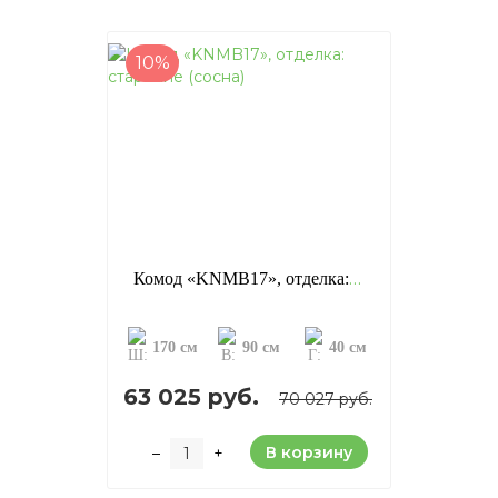
10%
Комод «KNMB17», отделка: старение (сосна)
170 см
90 см
40 см
63 025 руб.
70 027 руб.
В корзину
–
+