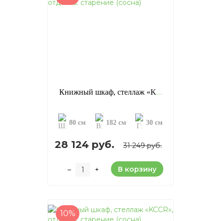
Книжный шкаф, стеллаж «KAB5», отделка: старение (сосна)
80 см
182 см
30 см
28 124 руб.
31 249 руб.
В корзину
–
+
10%