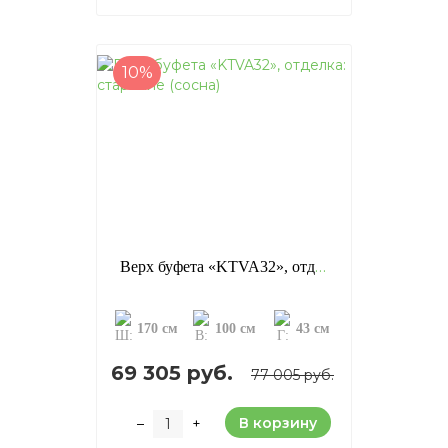
10%
Верх буфета «KTVA32», отделка: старение (сосна)
170 см
100 см
43 см
69 305 руб.
77 005 руб.
В корзину
–
+