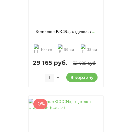
Консоль «KR49», отделка: старение (сосна)
100 см
90 см
35 см
29 165 руб.
32 405 руб.
В корзину
–
+
10%