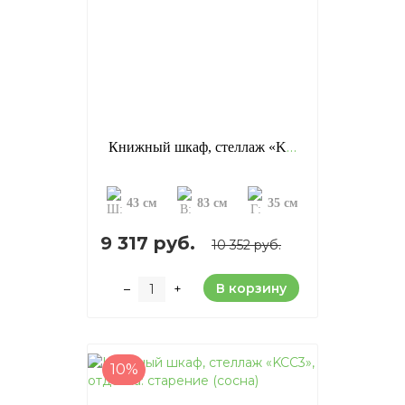
Книжный шкаф, стеллаж «KCC2», отделка: старение (сосна)
43 см
83 см
35 см
9 317 руб.
10 352 руб.
В корзину
–
+
10%