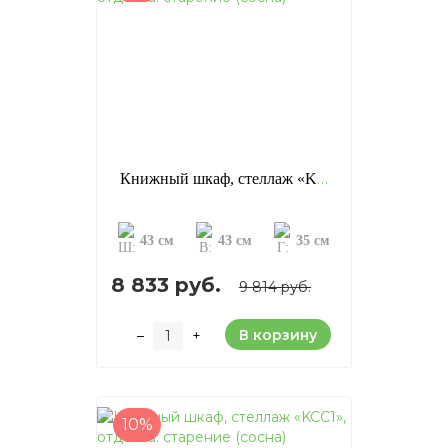
Книжный шкаф, стеллаж «KCCR», отделка: старение (сосна)
43 см
43 см
35 см
8 833 руб.
9 814 руб.
В корзину
–
+
10%