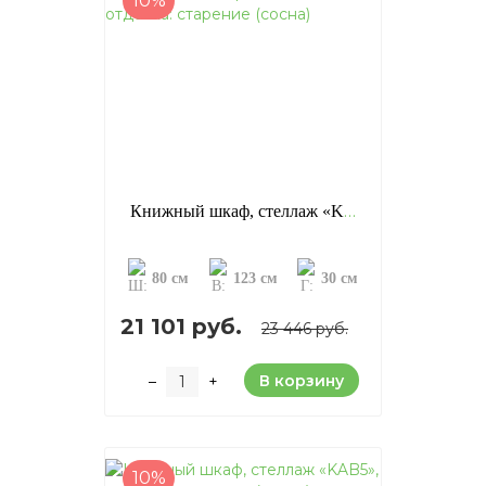
10%
Книжный шкаф, стеллаж «KAB3», отделка: старение (сосна)
80 см
123 см
30 см
21 101 руб.
23 446 руб.
В корзину
–
+
10%