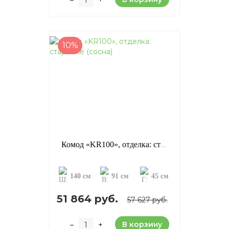
10%
Комод «KR100», отделка: старение (сосна)
140 см
91 см
45 см
51 864 руб.
57 627 руб.
В корзину
–
+