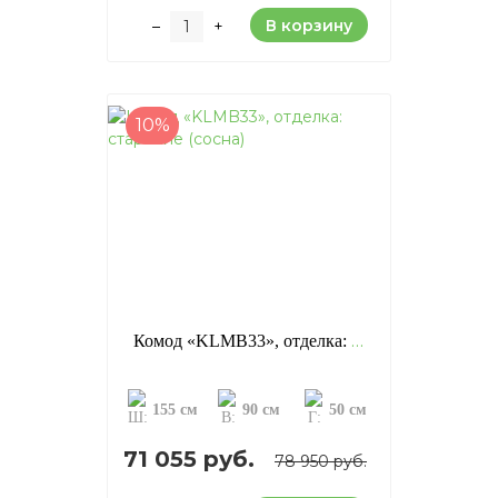
В корзину
–
+
10%
Комод «KLMB33», отделка: старение (сосна)
155 см
90 см
50 см
71 055 руб.
78 950 руб.