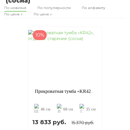
(сосна)
По новизне
По популярности
По алфавиту
По цене ↑
По цене ↓
10%
Прикроватная тумба «KR42», отделка: старение (сосна)
46 см
60 см
35 см
13 833 руб.
15 370 руб.