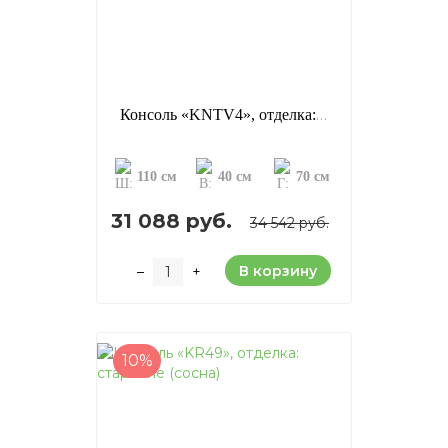
Консоль «KNTV4», отделка: старение (сосна)
110 см
40 см
70 см
31 088 руб.
34 542 руб.
В корзину
–
+
10%