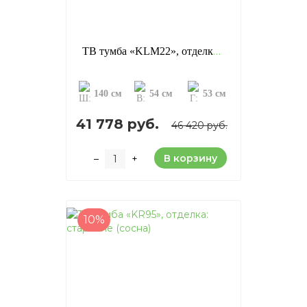
ТВ тумба «KLM22», отделка: старение (сосна)
140 см
54 см
53 см
41 778 руб.
46 420 руб.
В корзину
–
+
10%