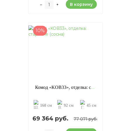
В корзину
–
+
10%
Комод «KOB33», отделка: старение (сосна)
160 см
92 см
45 см
69 364 руб.
77 071 руб.