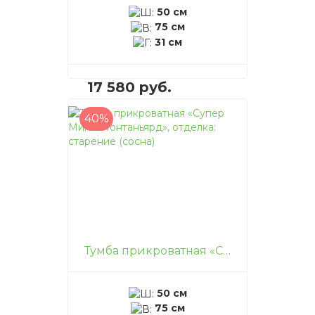
50 см
75 см
31 см
17 580 руб.
40%
В корзину
–
+
Тумба прикроватная «Супер Мини Монтаньярд», отделка: старение (сосна)
50 см
75 см