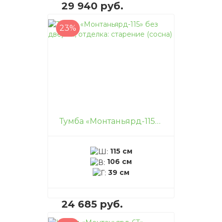
29 940 руб.
23%
В корзину
–
+
Тумба «Монтаньярд-115» без дверей, отделка: старение (сосна)
115 см
106 см
39 см
24 685 руб.