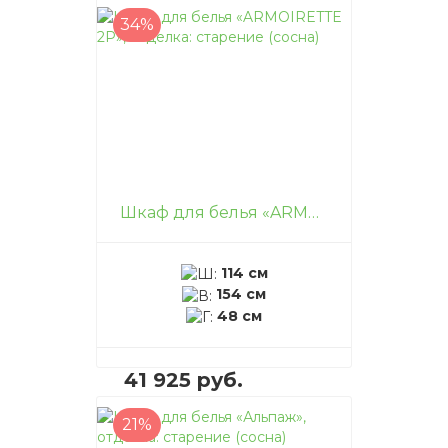
34%
В корзину
–
+
Шкаф для белья «ARMOIRETTE 2P», отделка: старение (сосна)
114 см
154 см
48 см
41 925 руб.
21%
В корзину
–
+