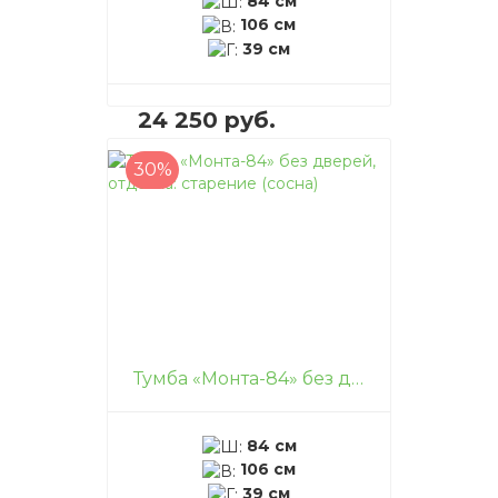
84 см
106 см
39 см
24 250 руб.
30%
В корзину
–
+
Тумба «Монта-84» без дверей, отделка: старение (сосна)
84 см
106 см
39 см