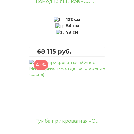
Комод 13 ящиков «COM-13», отделка: старение (сосна)
122 см
84 см
43 см
68 115 руб.
42%
В корзину
–
+
Тумба прикроватная «Супер Мини Аризона», отделка: старение (сосна)