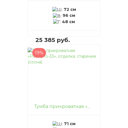
72 см
96 см
48 см
25 385 руб.
19%
В корзину
–
+
Тумба прикроватная «Роберто-33», отделка: старение (сосна)
71 см