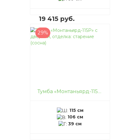
19 415 руб.
29%
В корзину
–
+
Тумба «Монтаньярд-115P» с дверями, отделка: старение (сосна)
115 см
106 см
39 см