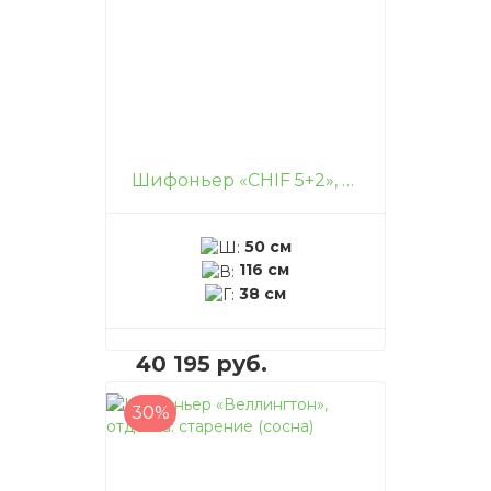
Шифоньер «CHIF 5+2», отделка: старение (сосна)
50 см
116 см
38 см
40 195 руб.
30%
В корзину
–
+