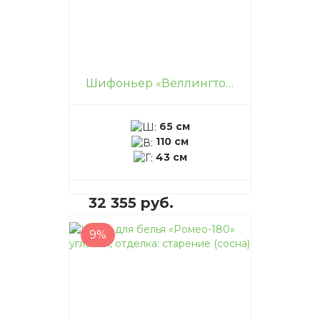
Шифоньер «Веллингтон», отделка: старение (сосна)
65 см
110 см
43 см
32 355 руб.
9%
В корзину
–
+