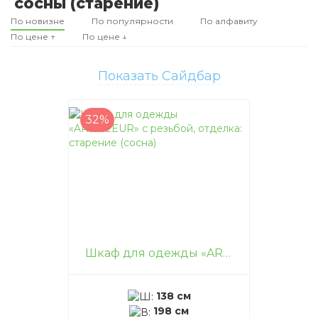
сосны (старение)
По новизне
По популярности
По алфавиту
По цене ↑
По цене ↓
Показать Сайдбар
32%
Шкаф для одежды «ARMFLEUR» с резьбой, отделка: старение (сосна)
138 см
198 см