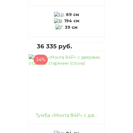
69 см
194 см
39 см
36 335 руб.
34%
В корзину
–
+
Тумба «Монта 84P» с дверями, отделка: старение (сосна)