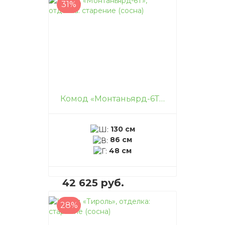
31%
В корзину
–
+
Комод «Монтаньярд-6Т», отделка: старение (сосна)
130 см
86 см
48 см
42 625 руб.
28%
В корзину
–
+