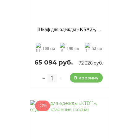
Шкаф для одежды «KSA2», отделка: старение (сосна)
100 см
190 см
52 см
65 094 руб.
72 326 руб.
В корзину
–
+
10%