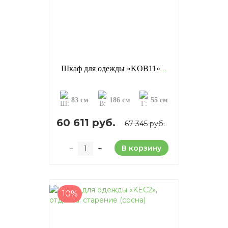
Шкаф для одежды «KOB11», отделка: старение (сосна)
83 см
186 см
55 см
60 611 руб.
67 345 руб.
В корзину
–
+
10%