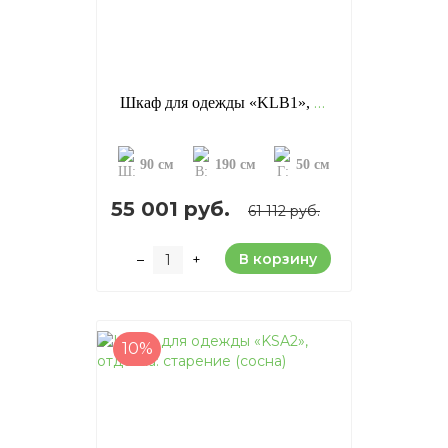
Шкаф для одежды «KLB1», отделка: старение (сосна)
90 см
190 см
50 см
55 001 руб.
61 112 руб.
В корзину
–
+
10%