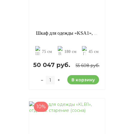
Шкаф для одежды «KSA1», отделка: старение (сосна)
75 см
180 см
45 см
50 047 руб.
55 608 руб.
В корзину
–
+
10%