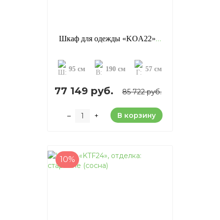
Шкаф для одежды «KOA22», отделка: старение (сосна)
95 см
190 см
57 см
77 149 руб.
85 722 руб.
В корзину
–
+
10%