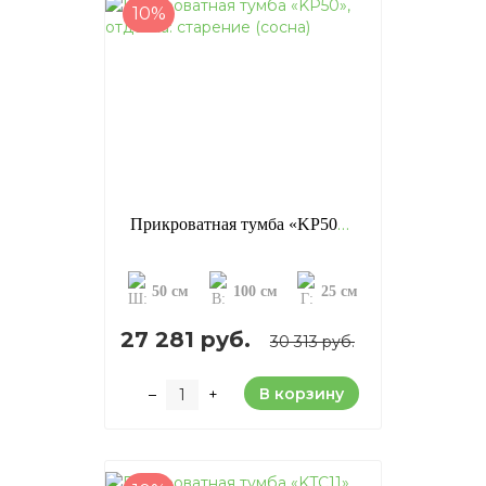
10%
Прикроватная тумба «KP50», отделка: старение (сосна)
50 см
100 см
25 см
27 281 руб.
30 313 руб.
В корзину
–
+