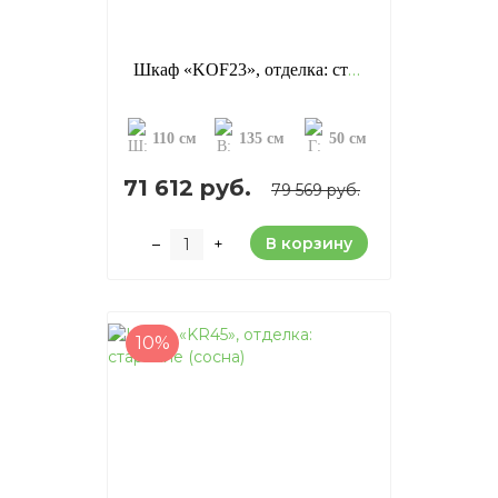
Шкаф «KOF23», отделка: старение (сосна)
110 см
135 см
50 см
71 612 руб.
79 569 руб.
В корзину
–
+
10%