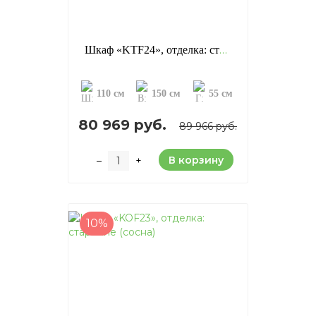
Шкаф «KTF24», отделка: старение (сосна)
110 см
150 см
55 см
80 969 руб.
89 966 руб.
В корзину
–
+
10%