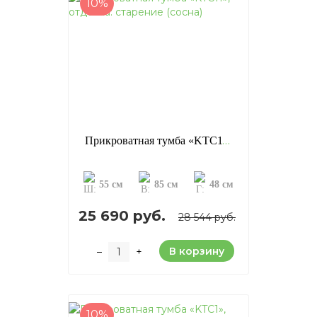
10%
Прикроватная тумба «KTC11», отделка: старение (сосна)
55 см
85 см
48 см
25 690 руб.
28 544 руб.
В корзину
–
+
10%