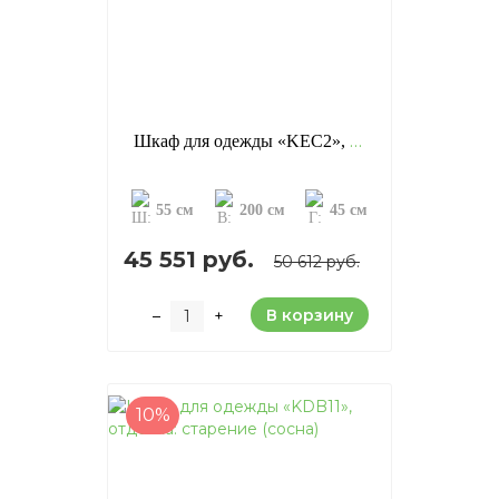
Шкаф для одежды «KEC2», отделка: старение (сосна)
55 см
200 см
45 см
45 551 руб.
50 612 руб.
В корзину
–
+
10%