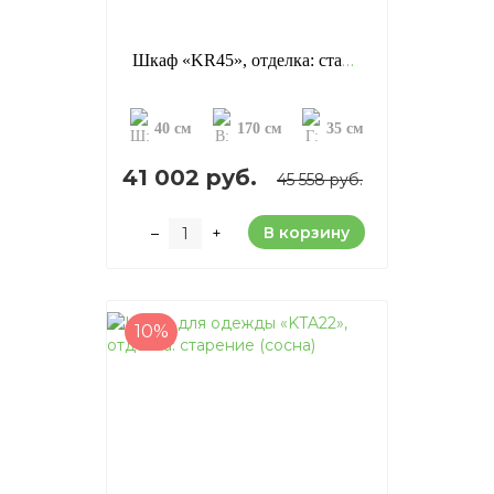
Шкаф «KR45», отделка: старение (сосна)
40 см
170 см
35 см
41 002 руб.
45 558 руб.
В корзину
–
+
10%