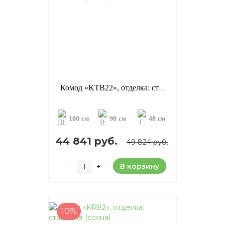
Комод «KTB22», отделка: старение (сосна)
100 см
90 см
48 см
44 841 руб.
49 824 руб.
В корзину
–
+
10%