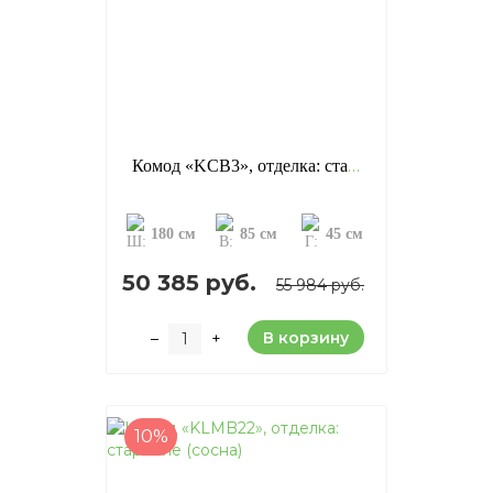
Комод «KCB3», отделка: старение (сосна)
180 см
85 см
45 см
50 385 руб.
55 984 руб.
В корзину
–
+
10%