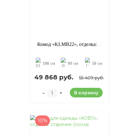
Комод «KLMB22», отделка: старение (сосна)
100 см
90 см
50 см
49 868 руб.
55 409 руб.
В корзину
–
+
10%