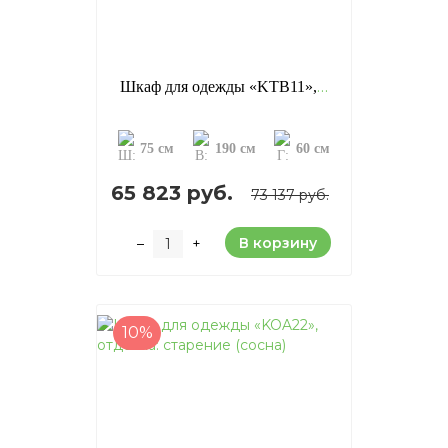
Шкаф для одежды «KTB11», отделка: старение (сосна)
75 см
190 см
60 см
65 823 руб.
73 137 руб.
В корзину
–
+
10%