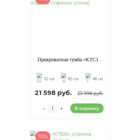
Прикроватная тумба «KTC1», отделка: старение (сосна)
55 см
85 см
48 см
21 598 руб.
23 998 руб.
В корзину
–
+
10%