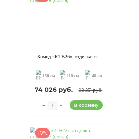
Комод «KTB26», отделка: старение (сосна)
150 см
110 см
48 см
74 026 руб.
82 251 руб.
В корзину
–
+
10%