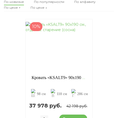
По новизне
По популярности
По алфавиту
По цене ↑
По цене ↓
10%
Кровать «KSALT9» 90х190 см., отделка: старение (сосна)
98 см
110 см
206 см
37 978 руб.
42 198 руб.