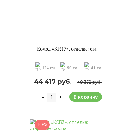
Комод «KR17», отделка: старение (сосна)
124 см
90 см
41 см
44 417 руб.
49 352 руб.
В корзину
–
+
10%