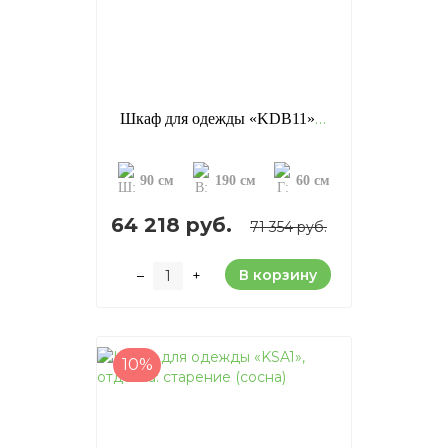
Шкаф для одежды «KDB11», отделка: старение (сосна)
90 см
190 см
60 см
64 218 руб.
71 354 руб.
В корзину
–
+
10%