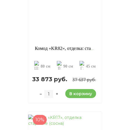
Комод «KR82», отделка: старение (сосна)
80 см
90 см
45 см
33 873 руб.
37 637 руб.
В корзину
–
+
10%