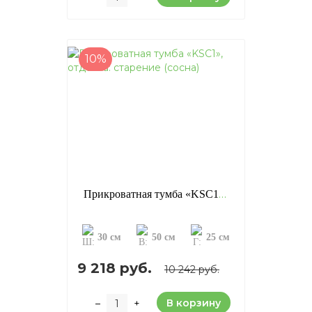
10%
Прикроватная тумба «KSC1», отделка: старение (сосна)
30 см
50 см
25 см
9 218 руб.
10 242 руб.
В корзину
–
+