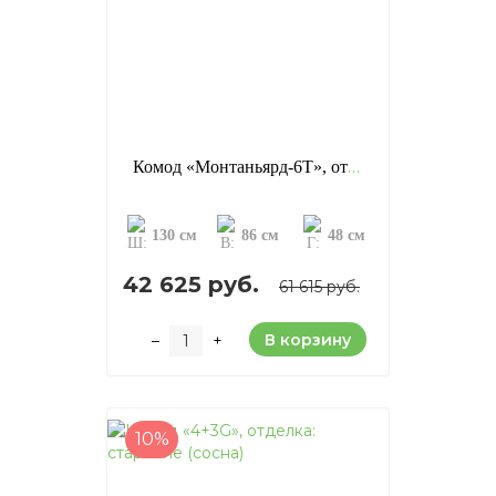
Комод «Монтаньярд-6Т», отделка: старение (сосна)
130 см
86 см
48 см
42 625 руб.
61 615 руб.
В корзину
–
+
10%