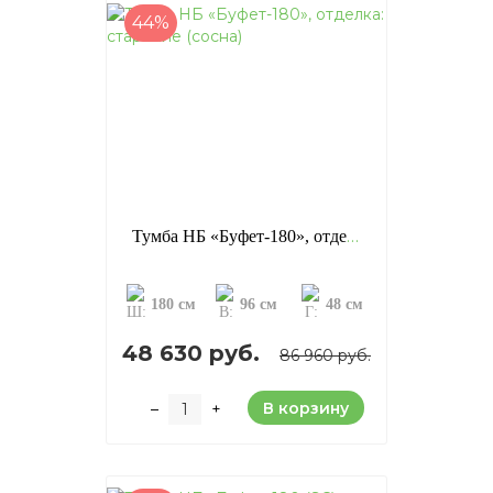
44%
Тумба НБ «Буфет-180», отделка: старение (сосна)
180 см
96 см
48 см
48 630 руб.
86 960 руб.
В корзину
–
+