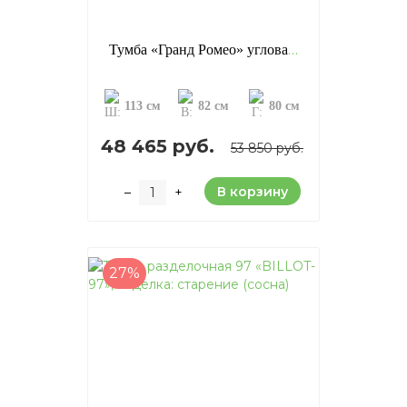
Тумба «Гранд Ромео» угловая, отделка: старение (сосна)
113 см
82 см
80 см
48 465 руб.
53 850 руб.
В корзину
–
+
27%