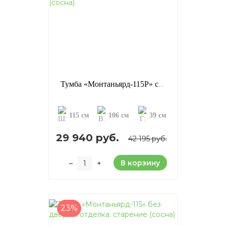
Тумба «Монтаньярд-115P» с дверями, отделка: старение (сосна)
115 см
106 см
39 см
29 940 руб.
42 195 руб.
В корзину
–
+
23%