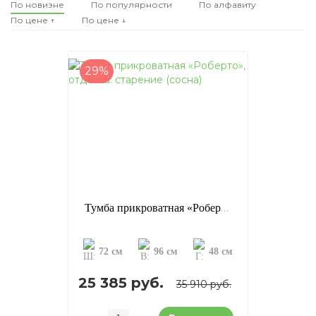
По новизне
По популярности
По алфавиту
По цене ↑
По цене ↓
29%
Тумба прикроватная «Роберто», отделка: старение (сосна)
72 см
96 см
48 см
25 385 руб.
35 910 руб.