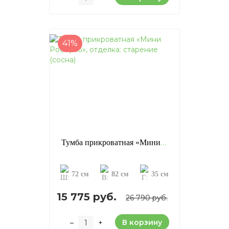
41%
Тумба прикроватная «Мини Роберто», отделка: старение (сосна)
72 см
82 см
35 см
15 775 руб.
26 790 руб.
В корзину
–
+