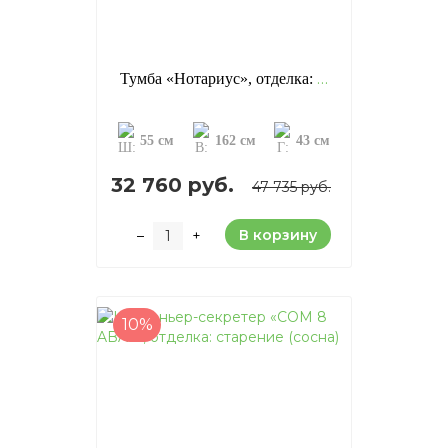
Тумба «Нотариус», отделка: старение (сосна)
55 см
162 см
43 см
32 760 руб.
47 735 руб.
В корзину
–
+
10%