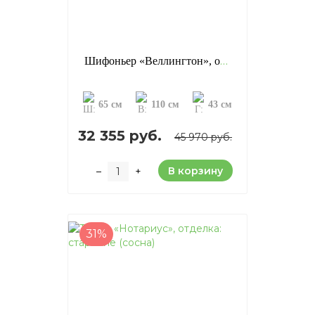
Шифоньер «Веллингтон», отделка: старение (сосна)
65 см
110 см
43 см
32 355 руб.
45 970 руб.
В корзину
–
+
31%