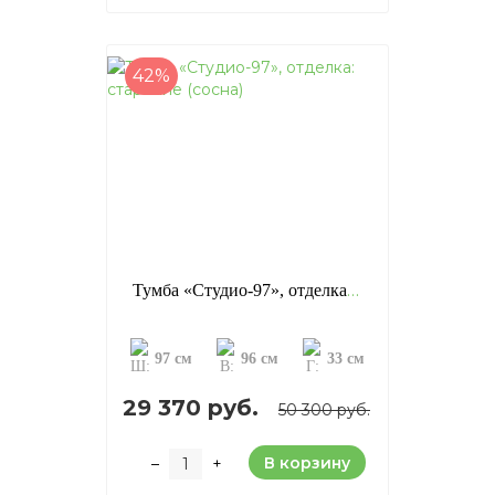
42%
Тумба «Студио-97», отделка: старение (сосна)
97 см
96 см
33 см
29 370 руб.
50 300 руб.
В корзину
–
+