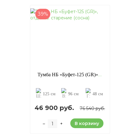
39%
Тумба НБ «Буфет-125 (GR)», отделка: старение (сосна)
125 см
96 см
48 см
46 900 руб.
76 540 руб.
В корзину
–
+