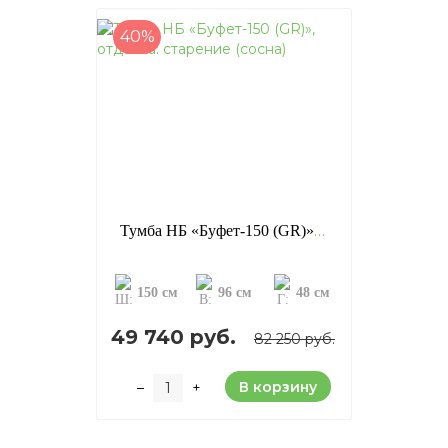
40%
Тумба НБ «Буфет-150 (GR)», отделка: старение (сосна)
150 см
96 см
48 см
49 740 руб.
82 250 руб.
В корзину
–
+