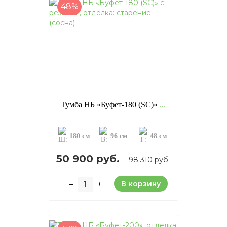
48%
Тумба НБ «Буфет-180 (SC)» с резьбой, отделка: старение (сосна)
180 см
96 см
48 см
50 900 руб.
98 310 руб.
В корзину
–
+