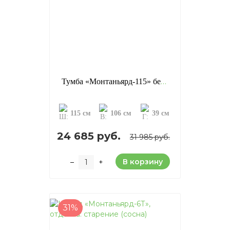
Тумба «Монтаньярд-115» без дверей, отделка: старение (сосна)
115 см
106 см
39 см
24 685 руб.
31 985 руб.
В корзину
–
+
31%