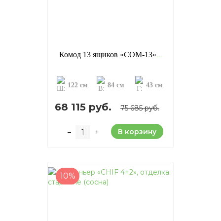
Комод 13 ящиков «COM-13», отделка: старение (сосна)
122 см
84 см
43 см
68 115 руб.
75 685 руб.
В корзину
–
+
10%