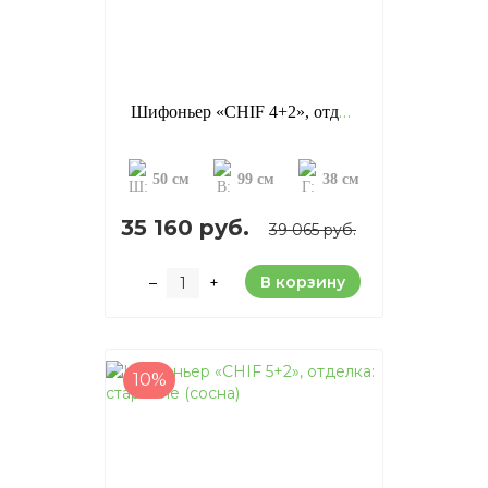
Шифоньер «CHIF 4+2», отделка: старение (сосна)
50 см
99 см
38 см
35 160 руб.
39 065 руб.
В корзину
–
+
10%