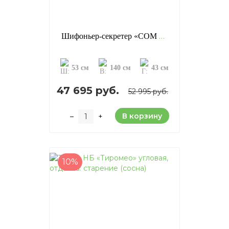
Шифоньер-секретер «COM 8 ABAT», отделка: старение (сосна)
53 см
140 см
43 см
47 695 руб.
52 995 руб.
В корзину
–
+
10%