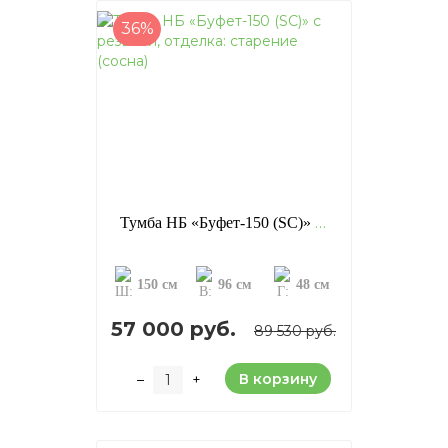
36%
Тумба НБ «Буфет-150 (SC)» с резьбой, отделка: старение (сосна)
150 см
96 см
48 см
57 000 руб.
89 530 руб.
В корзину
–
+