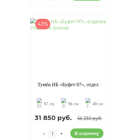
43%
Тумба НБ «Буфет-97», отделка: старение (сосна)
97 см
96 см
48 см
31 850 руб.
56 230 руб.
В корзину
–
+