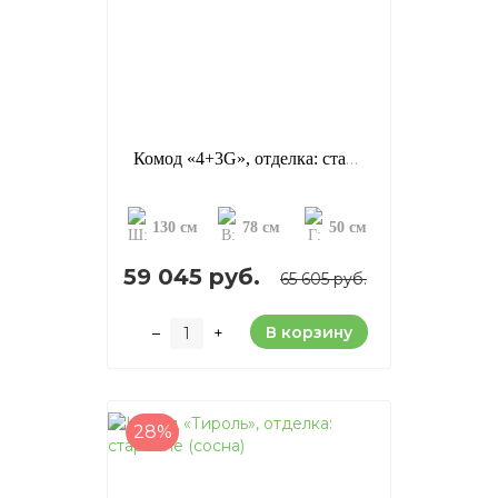
Комод «4+3G», отделка: старение (сосна)
130 см
78 см
50 см
59 045 руб.
65 605 руб.
В корзину
–
+
28%