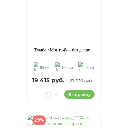
Тумба «Монта-84» без дверей, отделка: старение (сосна)
84 см
106 см
39 см
19 415 руб.
27 630 руб.
В корзину
–
+
29%