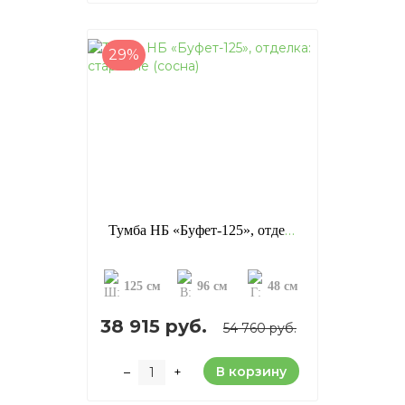
29%
Тумба НБ «Буфет-125», отделка: старение (сосна)
125 см
96 см
48 см
38 915 руб.
54 760 руб.
В корзину
–
+