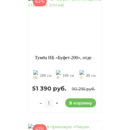
43%
Тумба НБ «Буфет-200», отделка: старение (сосна)
200 см
100 см
48 см
51 390 руб.
90 295 руб.
В корзину
–
+
41%