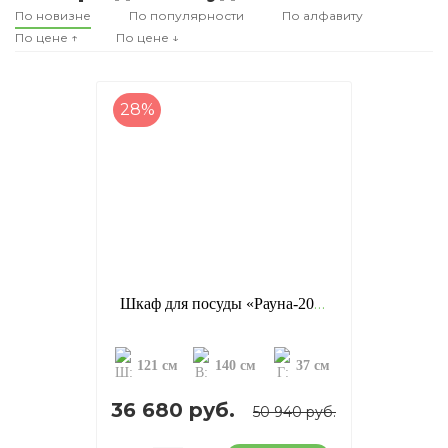
По новизне
По популярности
По алфавиту
По цене ↑
По цене ↓
28%
Шкаф для посуды «Рауна-20», цвет: бейц/масло (сосна)
121 см
140 см
37 см
36 680 руб.
50 940 руб.