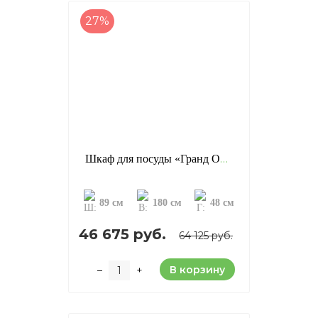
27%
Шкаф для посуды «Гранд ОМД», отделка: старение (сосна)
89 см
180 см
48 см
46 675 руб.
64 125 руб.
В корзину
–
+