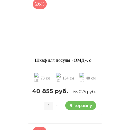
26%
Шкаф для посуды «ОМД», отделка: старение (сосна)
73 см
154 см
48 см
40 855 руб.
55 025 руб.
В корзину
–
+