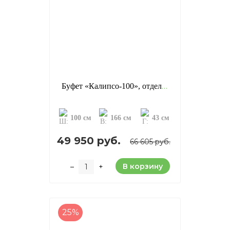
Буфет «Калипсо-100», отделка: старение (сосна)
100 см
166 см
43 см
49 950 руб.
66 605 руб.
В корзину
–
+
25%