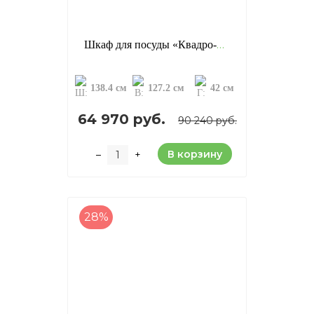
Шкаф для посуды «Квадро-С 42», цвет: серый + антик (сосна)
138.4 см
127.2 см
42 см
64 970 руб.
90 240 руб.
В корзину
–
+
28%