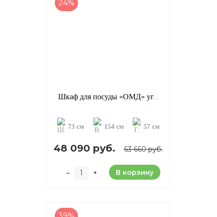
24%
Шкаф для посуды «ОМД» угловой, отделка: старение (сосна)
73 см
154 см
57 см
48 090 руб.
63 660 руб.
В корзину
–
+
39%