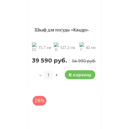
Шкаф для посуды «Квадро-С 21», цвет: белый лак (сосна)
75.7 см
127.2 см
42 см
39 590 руб.
54 990 руб.
В корзину
–
+
28%