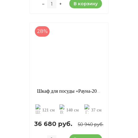
В корзину
–
+
28%
Шкаф для посуды «Рауна-20», цвет: белый воск (УКВ) (сосна)
121 см
140 см
37 см
36 680 руб.
50 940 руб.