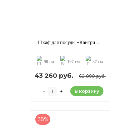
Шкаф для посуды «Кантри-23», цвет: белый лак (сосна)
90 см
197 см
37 см
43 260 руб.
60 090 руб.
В корзину
–
+
28%