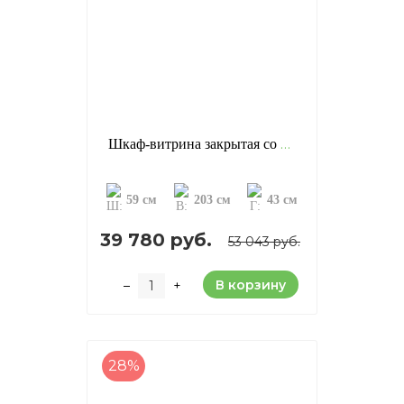
Шкаф-витрина закрытая со стеклом «Калипсо», отделка: старение (сосна)
59 см
203 см
43 см
39 780 руб.
53 043 руб.
В корзину
–
+
28%