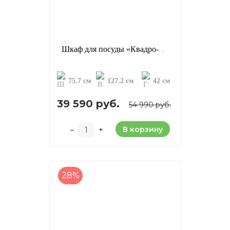
Шкаф для посуды «Квадро-С 21», цвет: белый лак + антик (сосна)
75.7 см
127.2 см
42 см
39 590 руб.
54 990 руб.
В корзину
–
+
28%