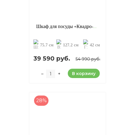
Шкаф для посуды «Квадро-С 21», цвет: серый + антик (сосна)
75.7 см
127.2 см
42 см
39 590 руб.
54 990 руб.
В корзину
–
+
28%