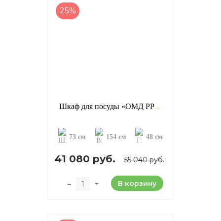
25%
Шкаф для посуды «ОМД PP», отделка: старение (сосна)
73 см
154 см
48 см
41 080 руб.
55 040 руб.
В корзину
–
+