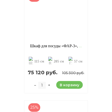
Шкаф для посуды «ФАР-3», отделка: старение (сосна)
115 см
205 см
57 см
75 120 руб.
105 300 руб.
В корзину
–
+
25%