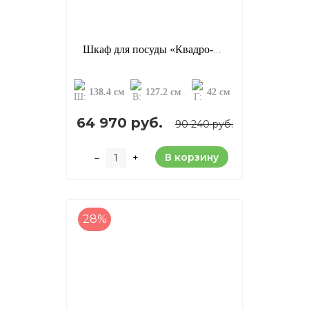
Шкаф для посуды «Квадро-С 42», цвет: белый лак + антик (сосна)
138.4 см
127.2 см
42 см
64 970 руб.
90 240 руб.
В корзину
–
+
28%