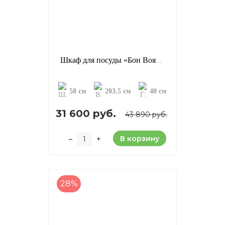
Шкаф для посуды «Бон Вояж 11» (ФА), цвет: антик + колониал (сосна)
58 см
203.5 см
40 см
31 600 руб.
43 890 руб.
В корзину
–
+
28%