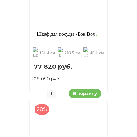
Шкаф для посуды «Бон Вояж 233» (ФА), цвет: антик + колониал (сосна)
151.4 см
203.5 см
40.1 см
77 820 руб.
108 090 руб.
В корзину
–
+
28%