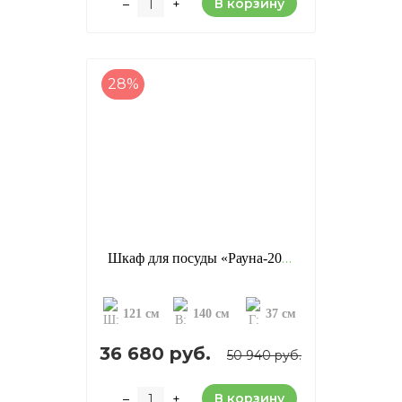
В корзину
–
+
28%
Шкаф для посуды «Рауна-20», цвет: колониал (сосна)
121 см
140 см
37 см
36 680 руб.
50 940 руб.
В корзину
–
+