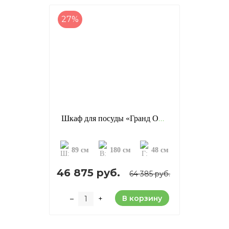
27%
Шкаф для посуды «Гранд ОМД РР», отделка: старение (сосна)
89 см
180 см
48 см
46 875 руб.
64 385 руб.
В корзину
–
+