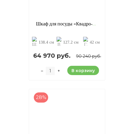
Шкаф для посуды «Квадро-С 42», цвет: белый лак (сосна)
138.4 см
127.2 см
42 см
64 970 руб.
90 240 руб.
В корзину
–
+
28%