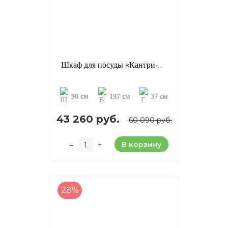
Шкаф для посуды «Кантри-23», цвет: блек (сосна)
90 см
197 см
37 см
43 260 руб.
60 090 руб.
В корзину
–
+
28%