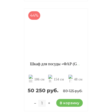
44%
Шкаф для посуды «ФАР (GR)», отделка: старение (сосна)
106 см
154 см
48 см
50 250 руб.
89 125 руб.
В корзину
–
+