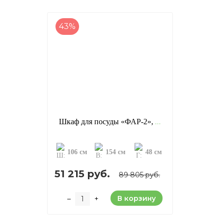
43%
Шкаф для посуды «ФАР-2», отделка: старение (сосна)
106 см
154 см
48 см
51 215 руб.
89 805 руб.
В корзину
–
+