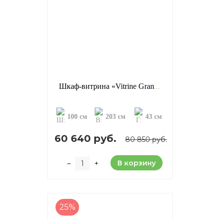
Шкаф-витрина «Vitrine Grand», отделка: старение (сосна)
100 см
203 см
43 см
60 640 руб.
80 850 руб.
В корзину
–
+
25%