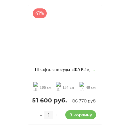
41%
Шкаф для посуды «ФАР-1», отделка: старение (сосна)
106 см
154 см
48 см
51 600 руб.
86 770 руб.
В корзину
–
+