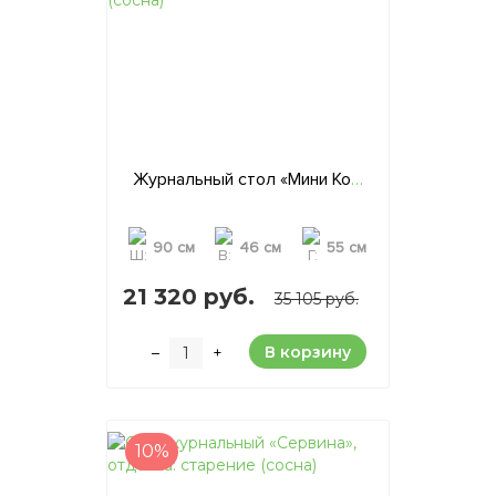
Журнальный стол «Мини Кортина», отделка: старение (сосна)
90 см
46 см
55 см
21 320 руб.
35 105 руб.
В корзину
–
+
10%