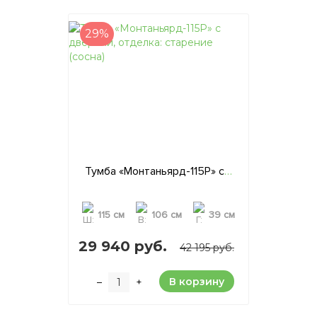
29%
Тумба «Монтаньярд-115P» с дверями, отделка: старение (сосна)
115 см
106 см
39 см
29 940 руб.
42 195 руб.
В корзину
–
+