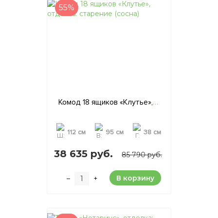
55%
Комод 18 ящиков «Клутье», отделка: старение (сосна)
112 см
95 см
38 см
38 635 руб.
85 790 руб.
В корзину
–
+