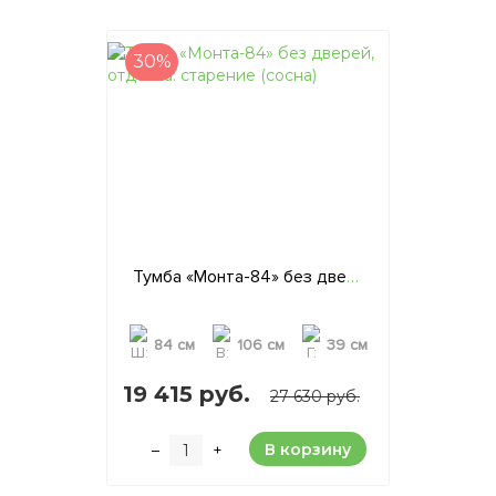
30%
Тумба «Монта-84» без дверей, отделка: старение (сосна)
84 см
106 см
39 см
19 415 руб.
27 630 руб.
В корзину
–
+