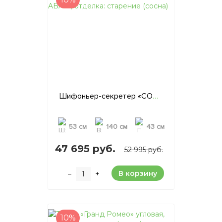
Шифоньер-секретер «COM 8 ABAT», отделка: старение (сосна)
53 см
140 см
43 см
47 695 руб.
52 995 руб.
В корзину
–
+
10%