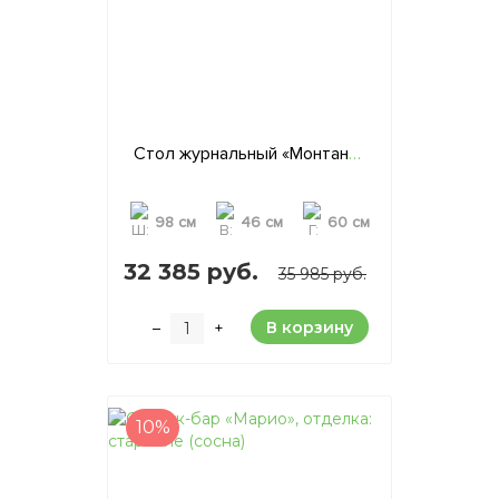
Стол журнальный «Монтана», отделка: старение (сосна)
98 см
46 см
60 см
32 385 руб.
35 985 руб.
В корзину
–
+
10%