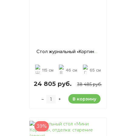
Стол журнальный «Кортина», отделка: старение (сосна)
115 см
46 см
65 см
24 805 руб.
38 485 руб.
В корзину
–
+
39%