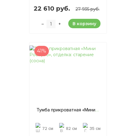
22 610 руб.
27 935 руб.
В корзину
–
+
41%
Тумба прикроватная «Мини Роберто», отделка: старение (сосна)
72 см
82 см
35 см