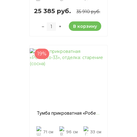
25 385 руб.
35 910 руб.
В корзину
–
+
19%
Тумба прикроватная «Роберто-33», отделка: старение (сосна)
71 см
96 см
33 см