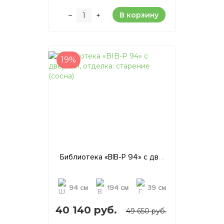
В корзину
–
+
19%
Библиотека «BIB-P 94» с дверьми, отделка: старение (сосна)
94 см
194 см
39 см
40 140 руб.
49 650 руб.