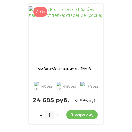
23%
Тумба «Монтаньярд-115» без дверей, отделка: старение (сосна)
115 см
106 см
39 см
24 685 руб.
31 985 руб.
В корзину
–
+