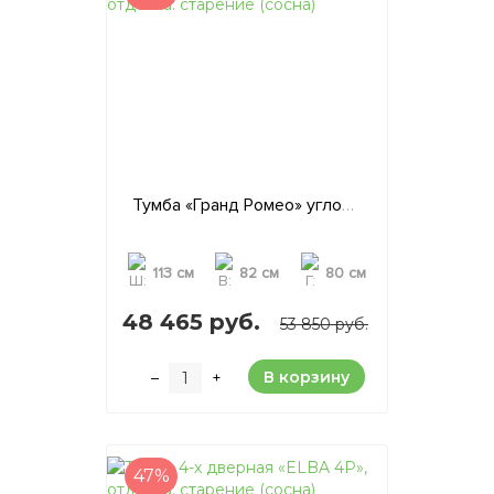
Тумба «Гранд Ромео» угловая, отделка: старение (сосна)
113 см
82 см
80 см
48 465 руб.
53 850 руб.
В корзину
–
+
47%