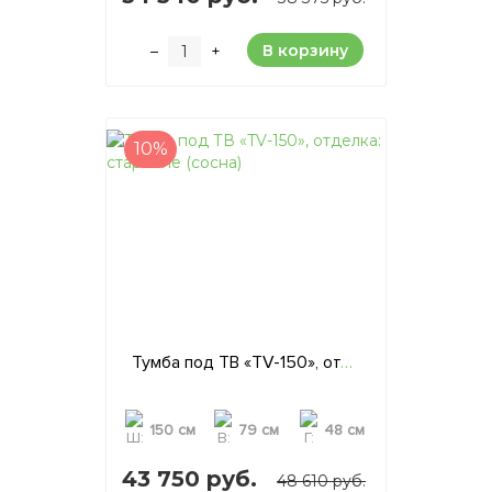
В корзину
–
+
10%
Тумба под ТВ «TV-150», отделка: старение (сосна)
150 см
79 см
48 см
43 750 руб.
48 610 руб.