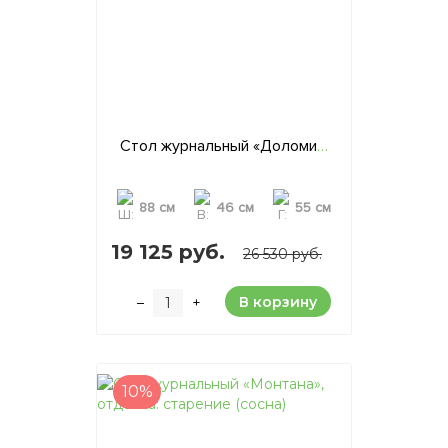
Стол журнальный «Доломит», отделка: старение (сосна)
88 см
46 см
55 см
19 125 руб.
26 530 руб.
В корзину
–
+
10%