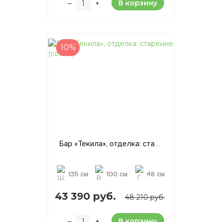
В корзину
–
+
10%
Бар «Текила», отделка: старение (сосна)
135 см
100 см
48 см
43 390 руб.
48 210 руб.
В корзину
–
+