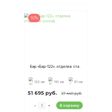
10%
Бар «Бар-122», отделка: старение (сосна)
122 см
110 см
51 см
51 695 руб.
57 440 руб.
В корзину
–
+