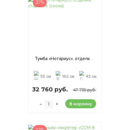
31%
Тумба «Нотариус», отделка: старение (сосна)
55 см
162 см
43 см
32 760 руб.
47 735 руб.
В корзину
–
+
10%