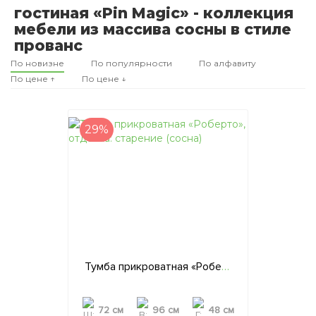
гостиная «Pin Magic» - коллекция
мебели из массива сосны в стиле
прованс
По новизне
По популярности
По алфавиту
По цене ↑
По цене ↓
29%
Тумба прикроватная «Роберто», отделка: старение (сосна)
72 см
96 см
48 см