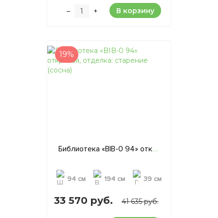
В корзину
–
+
19%
Библиотека «BIB-0 94» открытая, отделка: старение (сосна)
94 см
194 см
39 см
33 570 руб.
41 635 руб.