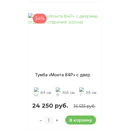
34%
Тумба «Монта 84P» с дверями, отделка: старение (сосна)
84 см
106 см
39 см
24 250 руб.
36 535 руб.
В корзину
–
+