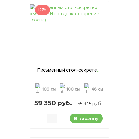
10%
Письменный стол-секретер «SCRIBAN», отделка: старение (сосна)
106 см
100 см
46 см
59 350 руб.
65 945 руб.
В корзину
–
+