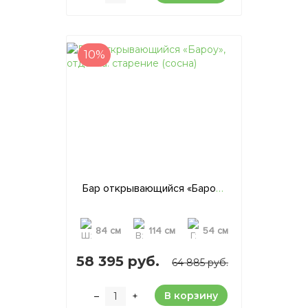
10%
Бар открывающийся «Бароу», отделка: старение (сосна)
84 см
114 см
54 см
58 395 руб.
64 885 руб.
В корзину
–
+