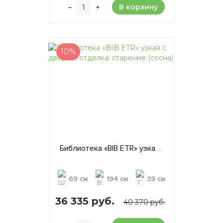
В корзину
–
+
10%
Библиотека «BIB ETR» узкая с дверью, отделка: старение (сосна)
69 см
194 см
39 см
36 335 руб.
40 370 руб.