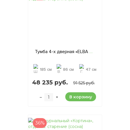
Тумба 4-х дверная «ELBA 4P», отделка: старение (сосна)
185 см
86 см
47 см
48 235 руб.
91 525 руб.
В корзину
–
+
36%