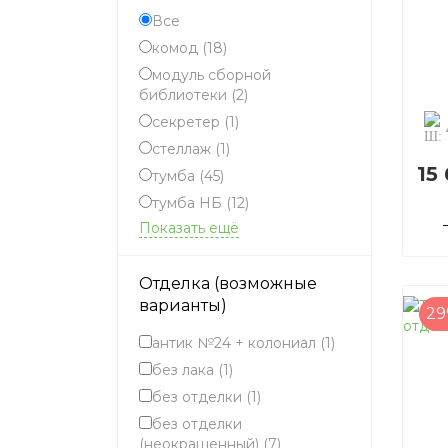
Все
комод
(18)
модуль сборной
библиотеки
(2)
секретер
(1)
стеллаж
(1)
15
тумба
(45)
тумба НБ
(12)
Показать ещё
Отделка (возможные
варианты)
2
антик №24 + колониал
(1)
без лака
(1)
без отделки
(1)
без отделки
(неокрашенный)
(7)