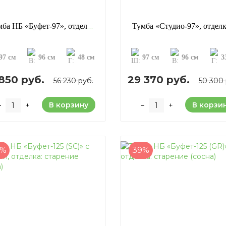
Тумба НБ «Буфет-97», отделка: старение (сосна)
97 см
96 см
48 см
97 см
96 см
3
 850 руб.
29 370 руб.
56 230 руб.
50 300 
В корзину
В корзи
–
+
–
+
8%
39%