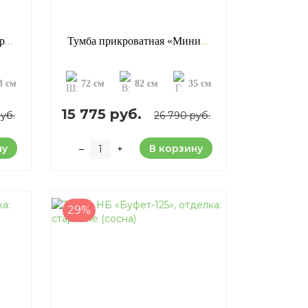
Тумба прикроватная «Роберто-33», отделка: старение (сосна)
Тумба прикроватная «Мини Роберто», отделка: старение (сосна)
3 см
72 см
82 см
35 см
15 775 руб.
руб.
26 790 руб.
ну
В корзину
–
+
29%