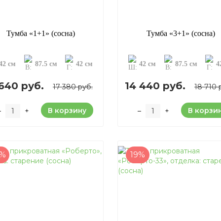
Тумба «1+1» (сосна)
Тумба «3+1» (сосна)
42 см
87.5 см
42 см
42 см
87.5 см
4
 640 руб.
14 440 руб.
17 380 руб.
18 710 
В корзину
В корзи
–
+
–
+
9%
19%