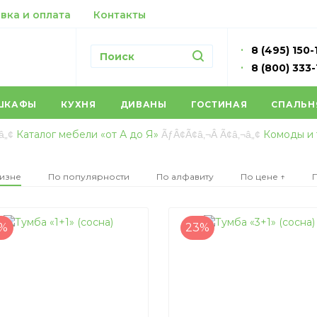
вка и оплата
Контакты
8 (495) 150-
8 (800) 333
ШКАФЫ
КУХНЯ
ДИВАНЫ
ГОСТИНАЯ
СПАЛЬН
Каталог мебели «от А до Я»
Комоды и
изне
По популярности
По алфавиту
По цене ↑
П
0%
23%