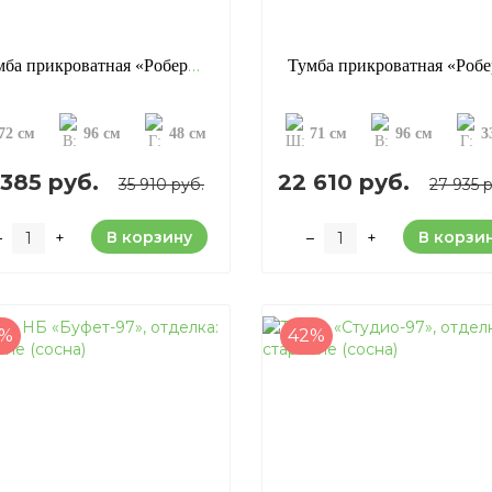
Тумба прикроватная «Роберто», отделка: старение (сосна)
72 см
96 см
48 см
71 см
96 см
3
 385 руб.
22 610 руб.
35 910 руб.
27 935 
В корзину
В корзи
–
+
–
+
3%
42%