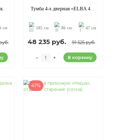
Тумба НБ «EL 95 B», отделка: старение (сосна)
Тумба 4-х дверная «ELBA 4P», отделка: старение (сосна)
0 см
185 см
86 см
47 см
48 235 руб.
руб.
91 525 руб.
ну
В корзину
–
+
41%