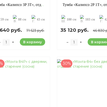
Тумба «Калипсо 3P 3T», отделка: старение (сосна)
159 см
88 см
43 см
100 см
103 см
4
 640 руб.
35 120 руб.
71 523 руб.
46 830 
В корзину
В корзи
–
+
–
+
4%
30%