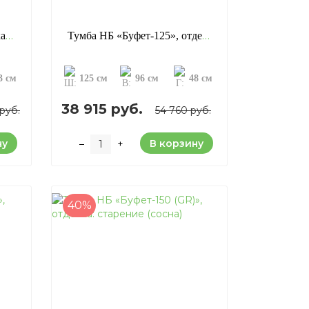
Тумба «Студио-97», отделка: старение (сосна)
Тумба НБ «Буфет-125», отделка: старение (сосна)
3 см
125 см
96 см
48 см
38 915 руб.
руб.
54 760 руб.
ну
В корзину
–
+
40%