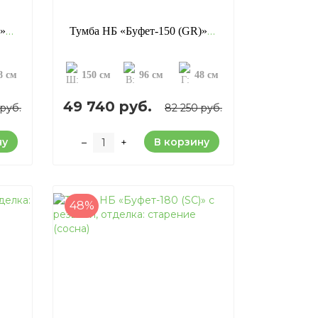
Тумба НБ «Буфет-125 (GR)», отделка: старение (сосна)
Тумба НБ «Буфет-150 (GR)», отделка: старение (сосна)
8 см
150 см
96 см
48 см
49 740 руб.
 руб.
82 250 руб.
ну
В корзину
–
+
48%