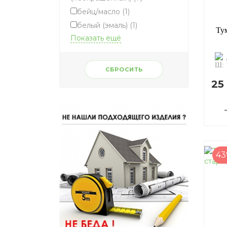
бейц/масло
(1)
белый (эмаль)
(1)
Показать ещё
СБРОСИТЬ
25
4