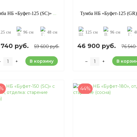
Тумба НБ «Буфет-125 (SC)» с резьбой, отделка: старение (сосна)
125 см
96 см
48 см
125 см
96 см
4
 740 руб.
46 900 руб.
59 600 руб.
76 540
В корзину
В корзи
–
+
–
+
6%
44%