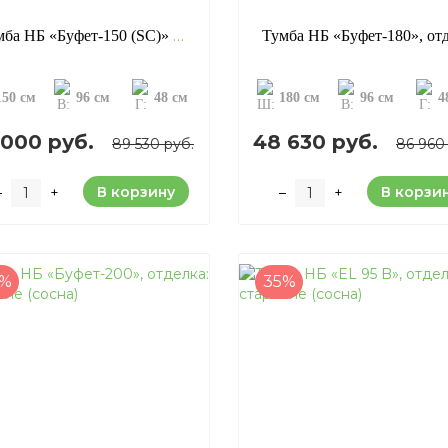
Тумба НБ «Буфет-150 (SC)» с резьбой, отделка: старение (сосна)
150 см
96 см
48 см
180 см
96 см
4
 000 руб.
48 630 руб.
89 530 руб.
86 960
В корзину
В корзи
–
+
–
+
3%
35%