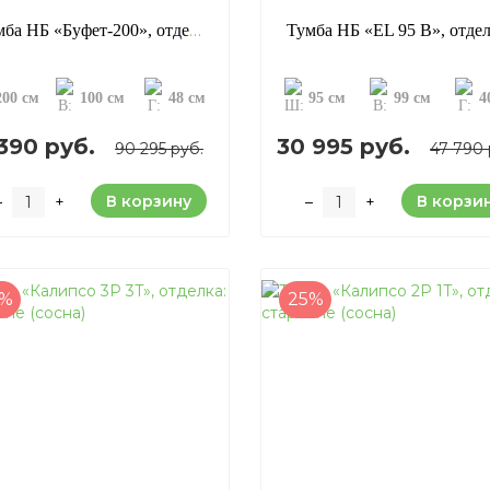
Тумба НБ «Буфет-200», отделка: старение (сосна)
200 см
100 см
48 см
95 см
99 см
4
 390 руб.
30 995 руб.
90 295 руб.
47 790 
В корзину
В корзи
–
+
–
+
5%
25%