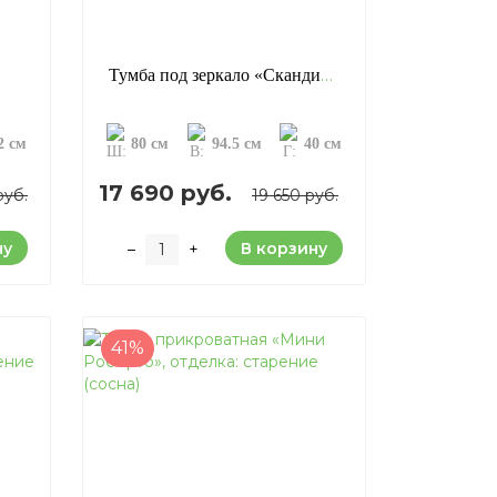
Тумба под зеркало «Скандинавия» (сосна)
2 см
80 см
94.5 см
40 см
17 690 руб.
руб.
19 650 руб.
ну
В корзину
–
+
41%