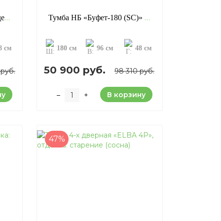
Тумба НБ «Буфет-180», отделка: старение (сосна)
Тумба НБ «Буфет-180 (SC)» с резьбой, отделка: старение (сосна)
8 см
180 см
96 см
48 см
50 900 руб.
 руб.
98 310 руб.
ну
В корзину
–
+
47%