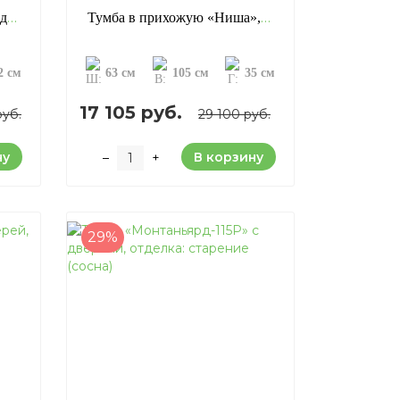
Тумба «Калипсо 2P 1T», отделка: старение (сосна)
Тумба в прихожую «Ниша», отделка: старение (сосна)
2 см
63 см
105 см
35 см
17 105 руб.
руб.
29 100 руб.
ну
В корзину
–
+
29%