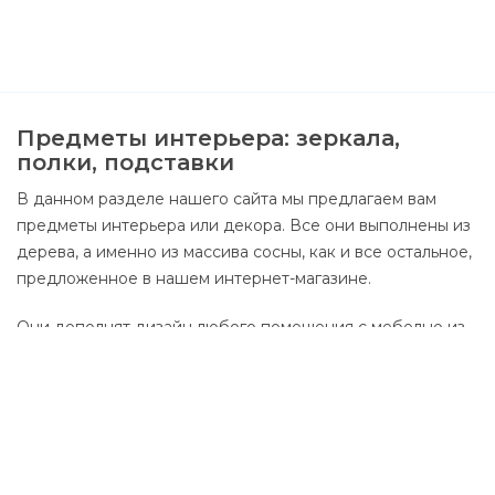
Предметы интерьера: зеркала,
полки, подставки
В данном разделе нашего сайта мы предлагаем вам
предметы интерьера или декора. Все они выполнены из
дерева, а именно из массива сосны, как и все остальное,
предложенное в нашем интернет-магазине.
Они дополнят дизайн любого помещения с мебелью из
массива сосны. Зеркало с деревянной рамой отлично
будет смотреться как спальне, так и в прихожей, среди
вместительных шкафов из наших коллекций. Так же,
можно подобрать маленькое зеркало для ванной
комнаты и просто для декора интерьера.