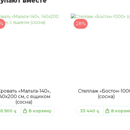
упают вместе
%
28%
ровать «Мальта-140»,
Стеллаж «Бостон-100
40х200 см, с ящиком
(сосна)
(сосна)
55 900
В корзину
33 440
В корзи
q
q