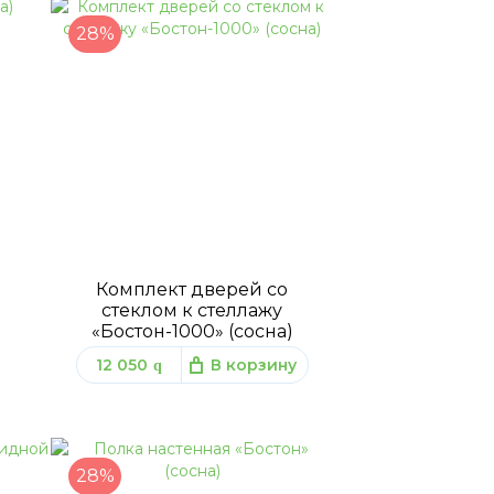
28%
Комплект дверей со
стеклом к стеллажу
«Бостон-1000» (сосна)
12 050
В корзину
q
28%