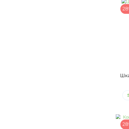
28
Шка
28