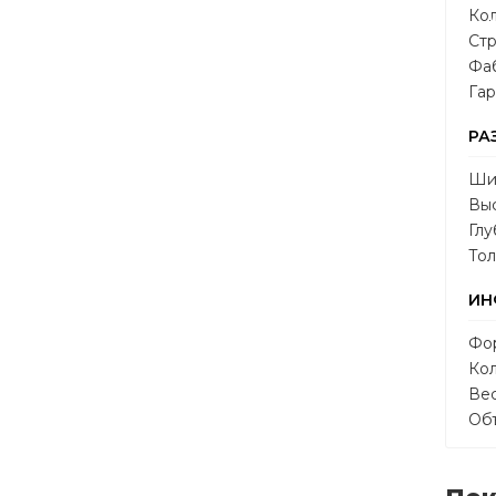
Кол
Стр
Фа
Гар
РА
Ши
Выс
Глу
Тол
ИН
Фор
Кол
Вес
Объ