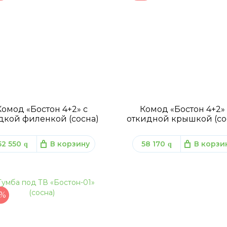
Комод «Бостон 4+2» с
Комод «Бостон 4+2» 
дкой филенкой (сосна)
откидной крышкой (со
52 550
В корзину
58 170
В корзи
q
q
%