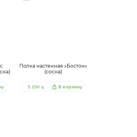
с
Полка настенная «Бостон»
сна)
(сосна)
ну
5 250
В корзину
q