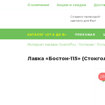
О компании
Акции и скидки
Доста
Создано природой -
сделано для Вас!
КАТАЛОГ «ОТ А ДО Я»
ПРИХОЖАЯ
...
Интернет магазин Sosnoff.ru
Гостиная
Гост
Лавка «Бостон-115» (Стокго
2