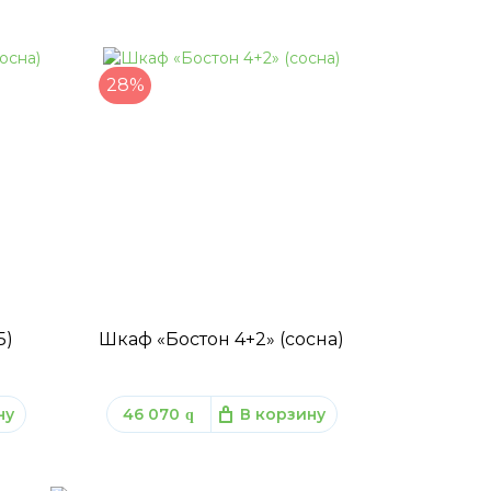
28%
Б)
Шкаф «Бостон 4+2» (сосна)
ну
46 070
В корзину
q