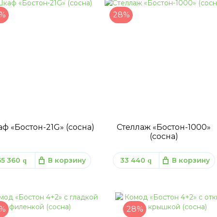
%
28%
ф «Бостон-21G» (сосна)
Стеллаж «Бостон-1000»
(сосна)
55 360
В корзину
33 440
В корзину
q
q
%
28%