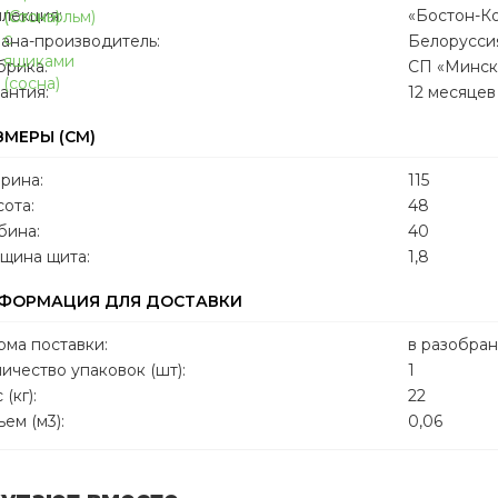
лекция:
«Бостон-Ко
ана-производитель:
Белорусси
брика:
СП «Минск
антия:
12 месяцев
ЗМЕРЫ (СМ)
рина:
115
ота:
48
бина:
40
щина щита:
1,8
ФОРМАЦИЯ ДЛЯ ДОСТАВКИ
ма поставки:
в разобра
ичество упаковок (шт):
1
 (кг):
22
ем (м3):
0,06