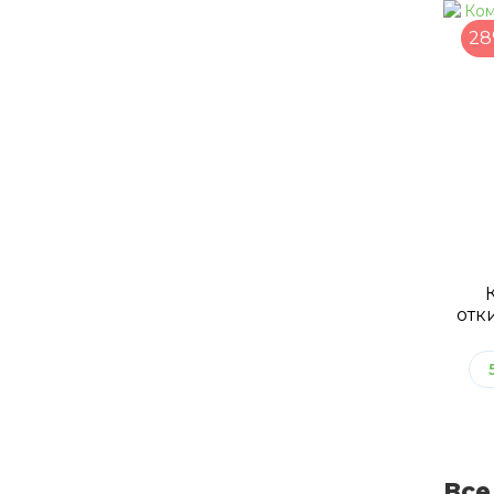
28
отк
Все