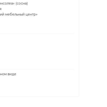
нсолеа» (сосна)
я
ий мебельный центр»
нном виде