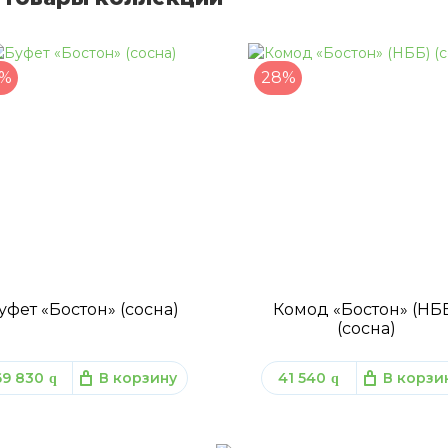
%
28%
уфет «Бостон» (сосна)
Комод «Бостон» (НБ
(сосна)
69 830
В корзину
41 540
В корзи
q
q