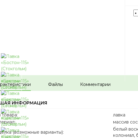
рактеристики
Файлы
Комментарии
ЩАЯ ИНФОРМАЦИЯ
 товара:
лавка
ериал:
массив со
белый воск
елка (возможные варианты):
колониал, 