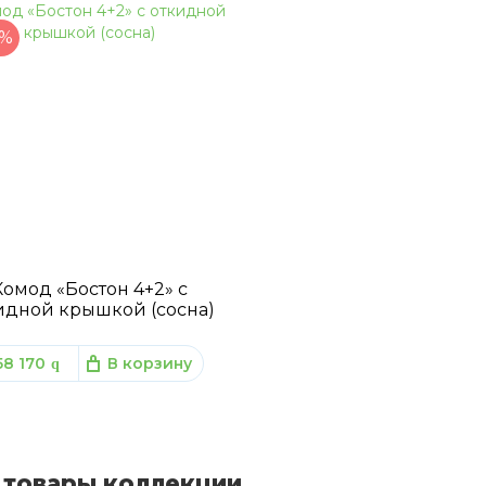
%
Комод «Бостон 4+2» с
идной крышкой (сосна)
58 170
В корзину
q
 товары коллекции