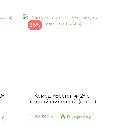
28%
0»
Комод «Бостон 4+2» с
гладкой филенкой (сосна)
ну
52 550
В корзину
q