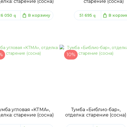
елка: старение (сосна)
старение (сосна)
26 050
В корзину
51 695
В корзи
q
q
%
10%
умба угловая «KTMA»,
Тумба «Библио-бар»,
елка: старение (сосна)
отделка: старение (сосна)