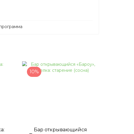
 программа
10%
а:
Бар открывающийся