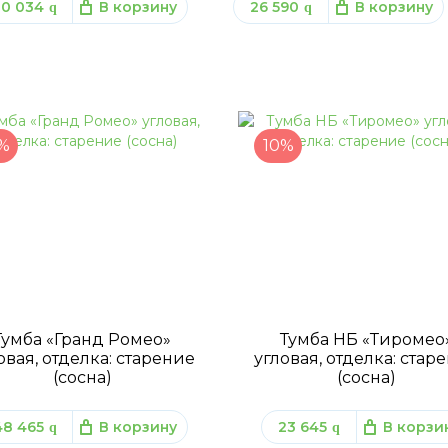
30 034
В корзину
26 590
В корзину
q
q
%
10%
Тумба «Гранд Ромео»
Тумба НБ «Тиромео
овая, отделка: старение
угловая, отделка: стар
(сосна)
(сосна)
48 465
В корзину
23 645
В корзи
q
q