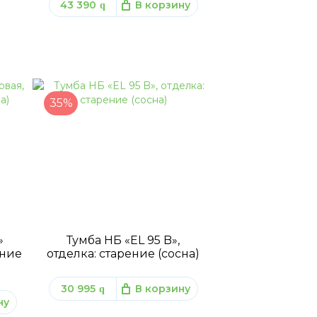
43 390
В корзину
q
35%
»
Тумба НБ «EL 95 B»,
ение
отделка: старение (сосна)
30 995
В корзину
q
ну