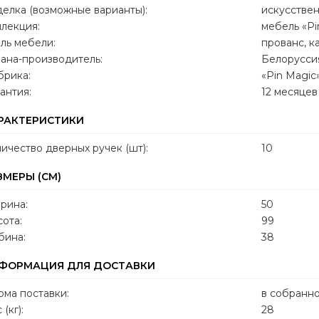
елка (возможные варианты):
искусстве
лекция:
мебель «Pi
ль мебели:
прованс, к
ана-производитель:
Белорусси
брика:
«Pin Magic
антия:
12 месяцев
РАКТЕРИСТИКИ
ичество дверных ручек (шт):
10
ЗМЕРЫ (СМ)
рина:
50
ота:
99
бина:
38
ФОРМАЦИЯ ДЛЯ ДОСТАВКИ
ма поставки:
в собранн
 (кг):
28