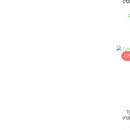
отд
10
Т
отд