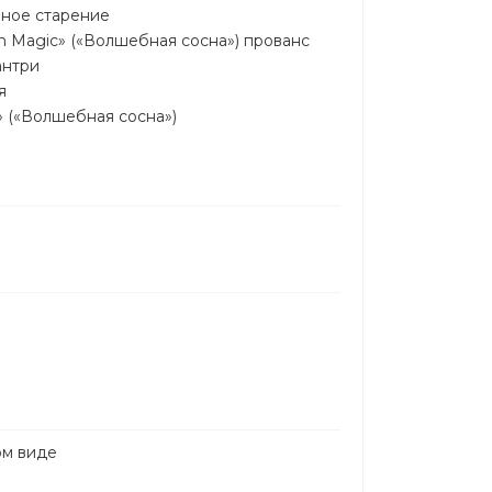
нное старение
n Magic» («Волшебная сосна») прованс
антри
я
» («Волшебная сосна»)
ом виде