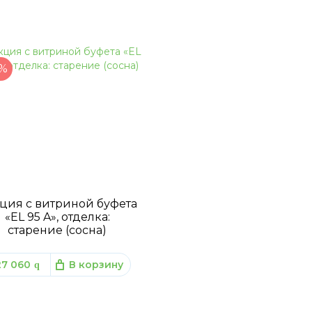
%
ция с витриной буфета
«EL 95 A», отделка:
старение (сосна)
27 060
В корзину
q