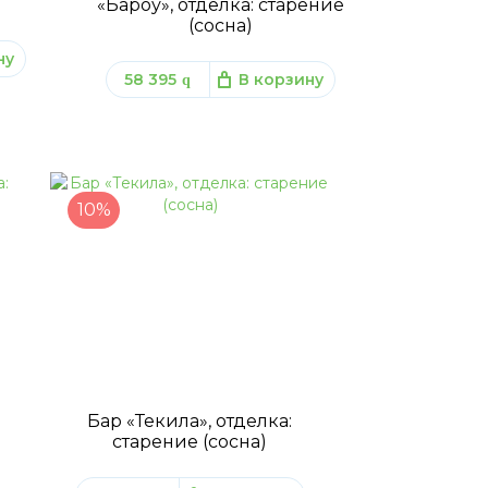
«Бароу», отделка: старение
(сосна)
ну
58 395
В корзину
q
10%
Бар «Текила», отделка:
старение (сосна)