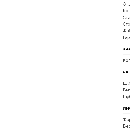
Отд
Кол
Сти
Стр
Фа
Гар
ХА
Кол
РА
Ши
Выс
Глу
ИН
Фор
Вес