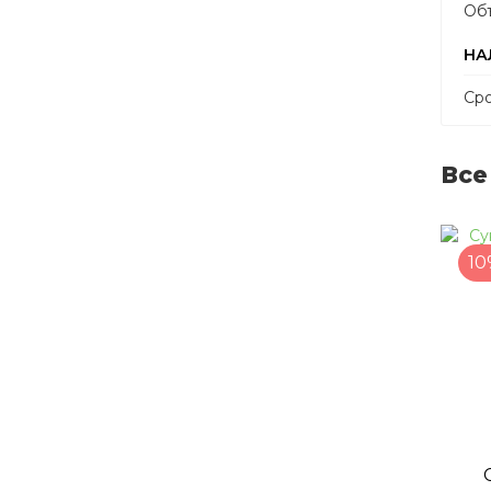
Объ
НА
Сро
Все
10