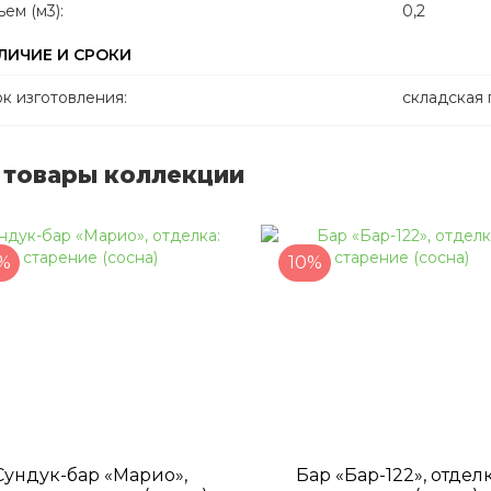
ем (м3):
0,2
ЛИЧИЕ И СРОКИ
к изготовления:
складская
 товары коллекции
%
10%
Сундук-бар «Марио»,
Бар «Бар-122», отделк