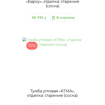
«Бароу», отделка: старение
(сосна)
58 395
В корзину
q
10%
Тумба угловая «KTMA»,
отделка: старение (сосна)