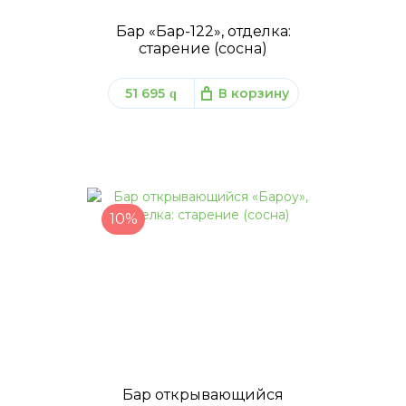
Бар «Бар-122», отделка:
старение (сосна)
51 695
В корзину
q
10%
Бар открывающийся