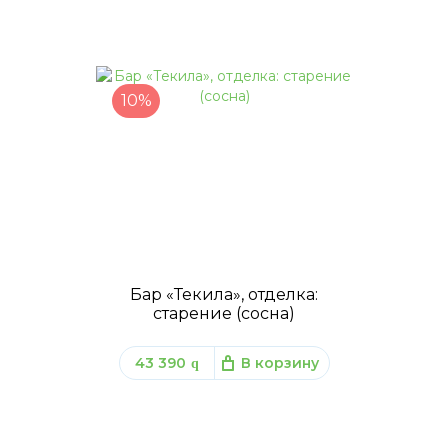
10%
Бар «Текила», отделка:
старение (сосна)
43 390
В корзину
q