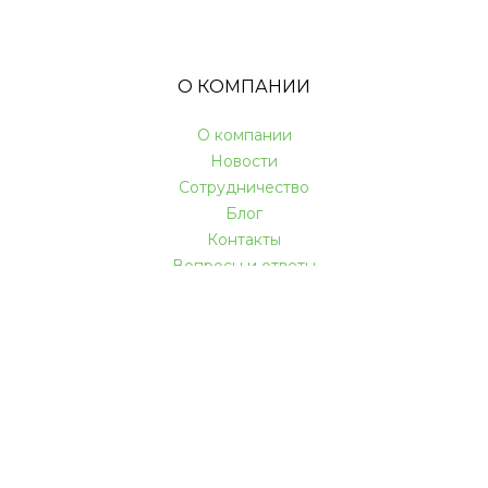
О КОМПАНИИ
О компании
Новости
Сотрудничество
Блог
Контакты
Вопросы и ответы
КАК МЫ РАБОТАЕМ
Акции и скидки
Доставка и оплата
Гарантии
Услуги
Мебель в кредит