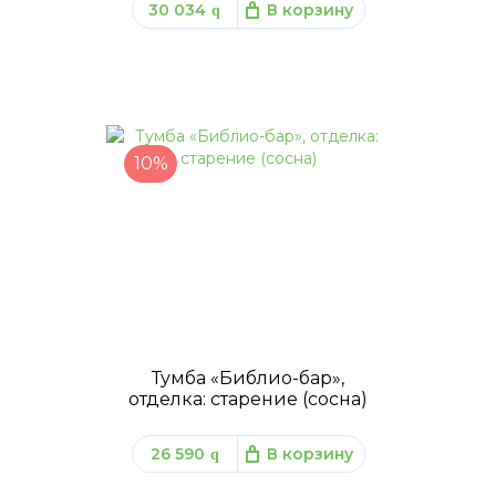
30 034
В корзину
q
10%
Тумба «Библио-бар»,
отделка: старение (сосна)
26 590
В корзину
q