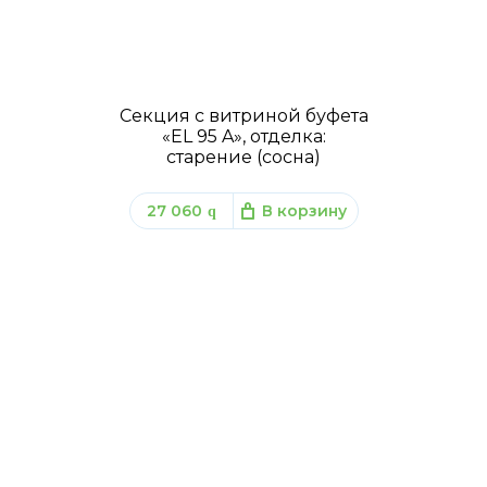
Секция с витриной буфета
«EL 95 A», отделка:
старение (сосна)
27 060
В корзину
q