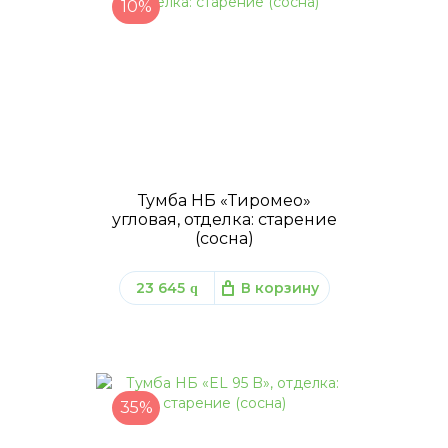
10%
Тумба НБ «Тиромео»
угловая, отделка: старение
(сосна)
23 645
В корзину
q
35%