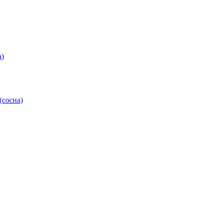
а)
(сосна)