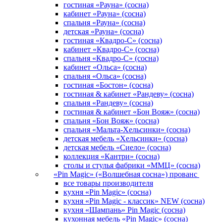
гостиная «Рауна» (сосна)
кабинет «Рауна» (сосна)
cпальня «Рауна» (сосна)
детская «Рауна» (сосна)
гостиная «Квадро-С» (сосна)
кабинет «Квадро-С» (сосна)
спальня «Квадро-С» (сосна)
кабинет «Ольса» (сосна)
спальня «Ольса» (сосна)
гостиная «Бостон» (сосна)
гостиная & кабинет «Рандеву» (сосна)
спальня «Рандеву» (сосна)
гостиная & кабинет «Бон Вояж» (сосна)
спальня «Бон Вояж» (сосна)
спальня «Мальта-Хельсинки» (сосна)
детская мебель «Хельсинки» (сосна)
детская мебель «Сиело» (сосна)
коллекция «Кантри» (сосна)
столы и стулья фабрики «ММЦ» (сосна)
«Pin Magic» («Волшебная сосна») прованс
все товары производителя
кухня «Pin Magic» (сосна)
кухня «Pin Magic - классик» NEW (сосна)
кухня «Шампань» Pin Magic (сосна)
кухонная мебель «Pin Magic» (сосна)