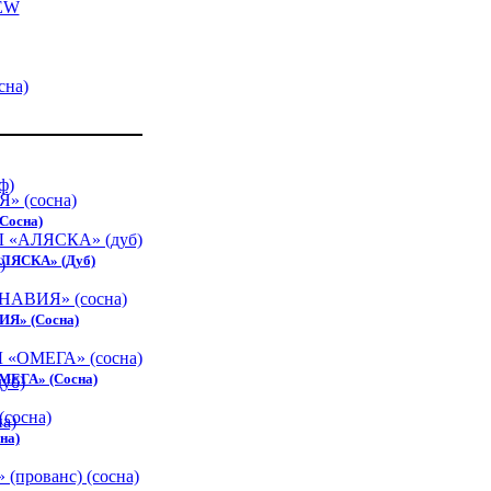
осна)
ЛЯСКА» (дуб)
Я» (сосна)
ЕГА» (сосна)
на)