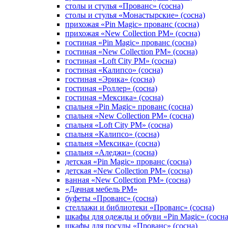
столы и стулья «Прованс» (сосна)
столы и стулья «Монастырские» (сосна)
прихожая «Pin Magic» прованс (сосна)
прихожая «New Collection PM» (сосна)
гостиная «Pin Magic» прованс (сосна)
гостиная «New Collection PM» (сосна)
гостиная «Loft City PM» (сосна)
гостиная «Калипсо» (сосна)
гостиная «Эрика» (сосна)
гостиная «Роллер» (сосна)
гостиная «Мексика» (сосна)
спальня «Pin Magic» прованс (сосна)
спальня «New Collection PM» (сосна)
спальня «Loft City PM» (сосна)
спальня «Калипсо» (сосна)
спальня «Мексика» (сосна)
спальня «Аледжи» (сосна)
детская «Pin Magic» прованс (сосна)
детская «New Collection PM» (сосна)
ванная «New Collection PM» (сосна)
«Дачная мебель PM»
буфеты «Прованс» (сосна)
стеллажи и библиотеки «Прованс» (сосна)
шкафы для одежды и обуви «Pin Magic» (сосна
шкафы для посуды «Прованс» (сосна)