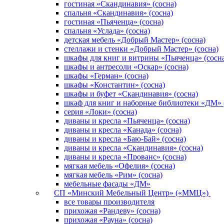
гостиная «Скандинавия» (сосна)
спальня «Скандинавия» (сосна)
гостиная «Пьяченца» (сосна)
спальня «Услада» (сосна)
детская мебель «Добрый Мастер» (сосна)
стеллажи и стенки «Добрый Мастер» (сосна)
шкафы для книг и витрины «Пьяченца» (сосн
шкафы и антресоли «Оскар» (сосна)
шкафы «Герман» (сосна)
шкафы «Константин» (сосна)
шкафы и буфет «Скандинавия» (сосна)
шкаф для книг и наборные библиотеки «ДМ» 
серия «Локи» (сосна)
диваны и кресла «Пьяченца» (сосна)
диваны и кресла «Канада» (сосна)
диваны и кресла «Баю-Бай» (сосна)
диваны и кресла «Скандинавия» (сосна)
диваны и кресла «Прованс» (сосна)
мягкая мебель «Офелия» (сосна)
мягкая мебель «Рим» (сосна)
мебельные фасады «ДМ»
СП «Минский Мебельный Центр» («ММЦ»)
все товары производителя
прихожая «Рандеву» (сосна)
прихожая «Рауна» (сосна)