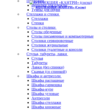
Прихожие
Вешалки для одежды
КОЛЛЕКЦИЯ «КАНТРИ» (сосна)
Тумбы для обуви
Стеллажи и стенки
Стеллажи
Стенки
Столы и столики
Столы обеденные
Столы письменные и компьютерные
Столики сервировочные
Столики журнальные
Столики туалетные и консоли
Стулья, табуреты, лавки
Стулья
Табуреты
Лавки (без спинки)
Скамьи (со спинкой)
Шкафы и антресоли
Шкафы распашные
Шкафы-гармошка
Шкафы-купе
Шкафы угловые
Антресоли
Шкафы-стеллажи
Шкафы книжные