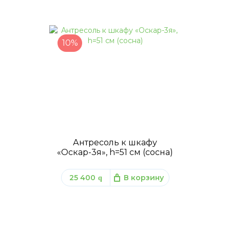
10%
Антресоль к шкафу
«Оскар-3я», h=51 см (сосна)
25 400
В корзину
q