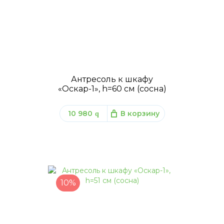
Антресоль к шкафу
«Оскар-1», h=60 см (сосна)
10 980
В корзину
q
10%