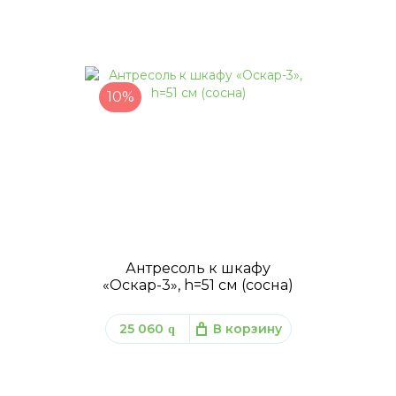
10%
Антресоль к шкафу
«Оскар-3», h=51 см (сосна)
25 060
В корзину
q