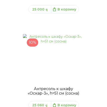
25 000
В корзину
q
10%
Антресоль к шкафу
«Оскар-3», h=51 см (сосна)
25 060
В корзину
q