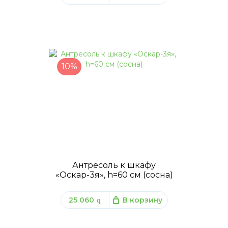
10%
Антресоль к шкафу
«Оскар-3я», h=60 см (сосна)
25 060
В корзину
q