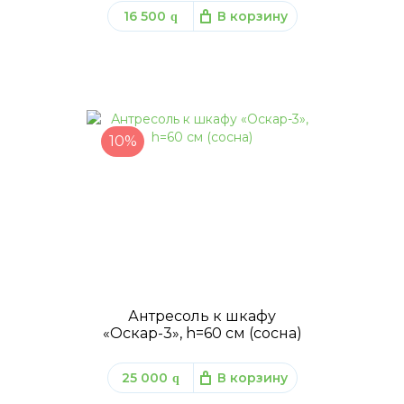
16 500
В корзину
q
10%
Антресоль к шкафу
«Оскар-3», h=60 см (сосна)
25 000
В корзину
q