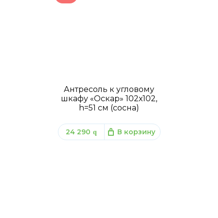
Антресоль к угловому
шкафу «Оскар» 102х102,
h=51 см (сосна)
24 290
В корзину
q