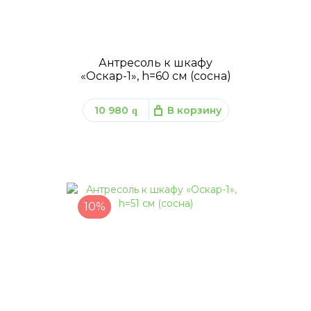
Антресоль к шкафу
«Оскар-1», h=60 см (сосна)
10 980
В корзину
q
10%