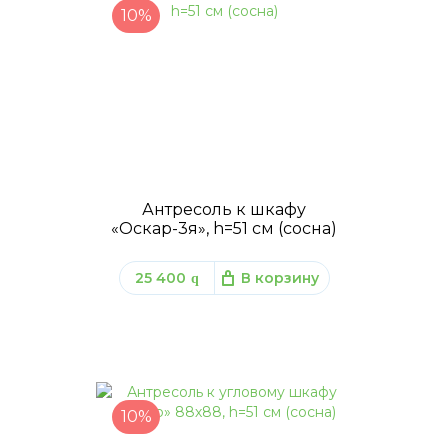
10%
Антресоль к шкафу
«Оскар-3я», h=51 см (сосна)
25 400
В корзину
q
10%