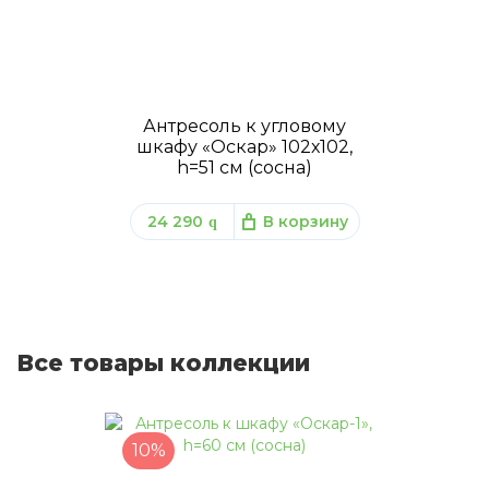
Антресоль к угловому
шкафу «Оскар» 102х102,
h=51 см (сосна)
24 290
В корзину
q
Все товары коллекции
10%