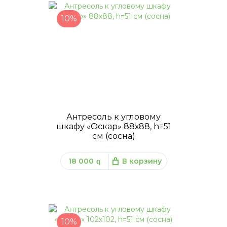
10%
Антресоль к угловому
шкафу «Оскар» 88х88, h=51
см (сосна)
18 000
В корзину
q
10%