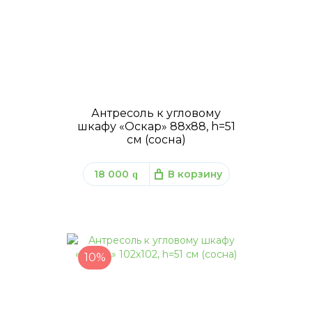
Антресоль к угловому
шкафу «Оскар» 88х88, h=51
см (сосна)
18 000
В корзину
q
10%