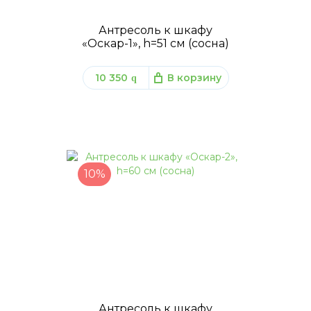
Антресоль к шкафу
«Оскар-1», h=51 см (сосна)
10 350
В корзину
q
10%
Антресоль к шкафу