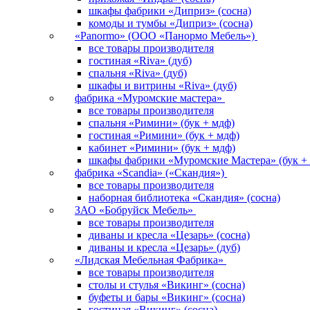
шкафы фабрики «Диприз» (сосна)
комоды и тумбы «Диприз» (сосна)
«Panormo» (ООО «Панормо Мебель»)
все товары производителя
гостиная «Riva» (дуб)
спальня «Riva» (дуб)
шкафы и витрины «Riva» (дуб)
фабрика «Муромские мастера»
все товары производителя
спальня «Римини» (бук + мдф)
гостиная «Римини» (бук + мдф)
кабинет «Римини» (бук + мдф)
шкафы фабрики «Муромские Мастера» (бук +
фабрика «Scandia» («Скандия»)
все товары производителя
наборная библиотека «Скандия» (сосна)
ЗАО «Бобруйск Мебель»
все товары производителя
диваны и кресла «Цезарь» (сосна)
диваны и кресла «Цезарь» (дуб)
«Лидская Мебельная Фабрика»
все товары производителя
столы и стулья «Викинг» (сосна)
буфеты и бары «Викинг» (сосна)
гостиная «Викинг» (сосна)