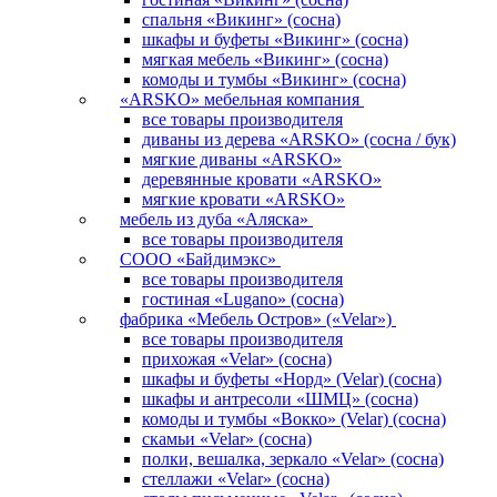
спальня «Викинг» (сосна)
шкафы и буфеты «Викинг» (сосна)
мягкая мебель «Викинг» (сосна)
комоды и тумбы «Викинг» (сосна)
«ARSKO» мебельная компания
все товары производителя
диваны из дерева «ARSKO» (сосна / бук)
мягкие диваны «ARSKO»
деревянные кровати «ARSKO»
мягкие кровати «ARSKO»
мебель из дуба «Аляска»
все товары производителя
СООО «Байдимэкс»
все товары производителя
гостиная «Lugano» (сосна)
фабрика «Мебель Остров» («Velar»)
все товары производителя
прихожая «Velar» (сосна)
шкафы и буфеты «Норд» (Velar) (сосна)
шкафы и антресоли «ШМЦ» (сосна)
комоды и тумбы «Вокко» (Velar) (сосна)
скамьи «Velar» (сосна)
полки, вешалка, зеркало «Velar» (сосна)
стеллажи «Velar» (сосна)