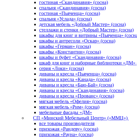
гостиная «Скандинавия» (сосна)
спальня «Скандинавия» (сосна)
гостиная «Пьяченца» (сосна)
спальня «Услада» (сосна)
детская мебель «Добрый Мастер» (сосна)
стеллажи и стенки «Добрый Мастер» (сосна)
шкафы для книг и витрины «Пьяченца» (сосн
шкафы и антресоли «Оскар» (сосна)
шкафы «Герман» (сосна)
шкафы «Константин» (сосна)
шкафы и буфет «Скандинавия» (сосна)
шкаф для книг и наборные библиотеки «ДМ» 
серия «Локи» (сосна)
диваны и кресла «Пьяченца» (сосна)
диваны и кресла «Канада» (сосна)
диваны и кресла «Баю-Бай» (сосна)
диваны и кресла «Скандинавия» (сосна)
диваны и кресла «Прованс» (сосна)
мягкая мебель «Офелия» (сосна)
мягкая мебель «Рим» (сосна)
мебельные фасады «ДМ»
СП «Минский Мебельный Центр» («ММЦ»)
все товары производителя
прихожая «Рандеву» (сосна)
прихожая «Рауна» (сосна)