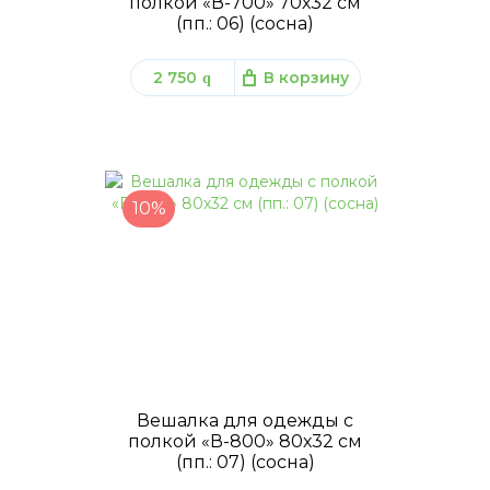
полкой «В-700» 70х32 см
(пп.: 06) (сосна)
2 750
В корзину
q
10%
Вешалка для одежды с
полкой «В-800» 80х32 см
(пп.: 07) (сосна)