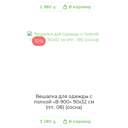
2 980
В корзину
q
10%
Вешалка для одежды с
полкой «В-900» 90х32 см
(пп.: 08) (сосна)
3 280
В корзину
q