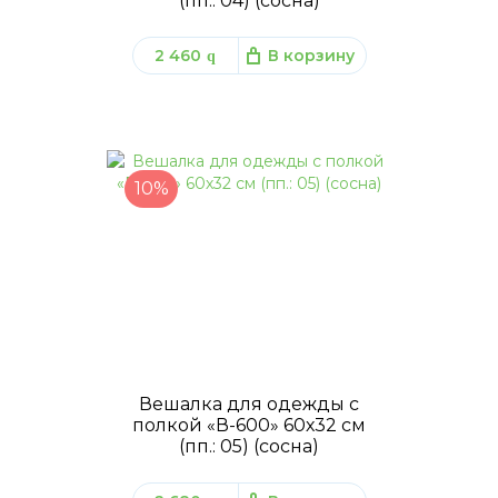
(пп.: 04) (сосна)
2 460
В корзину
q
10%
Вешалка для одежды с
полкой «В-600» 60х32 см
(пп.: 05) (сосна)