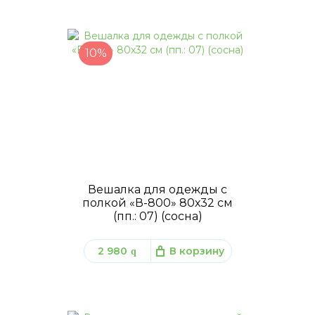
10%
Вешалка для одежды с
полкой «В-800» 80х32 см
(пп.: 07) (сосна)
2 980
В корзину
q