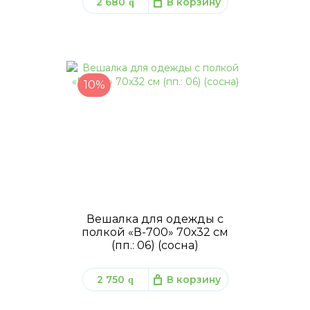
2 680
В корзину
q
10%
Вешалка для одежды с
полкой «В-700» 70х32 см
(пп.: 06) (сосна)
2 750
В корзину
q