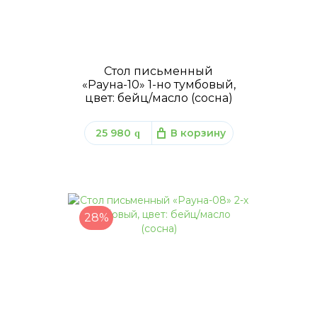
Стол письменный
«Рауна-10» 1-но тумбовый,
цвет: бейц/масло (сосна)
25 980
В корзину
q
28%