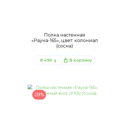
Полка настенная
«Рауна-165», цвет: колониал
(сосна)
8 490
В корзину
q
28%