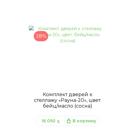
28%
Комплект дверей к
стеллажу «Рауна-20», цвет:
бейц/масло (сосна)
16 050
В корзину
q