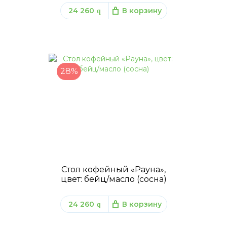
24 260
В корзину
q
28%
Стол кофейный «Рауна»,
цвет: бейц/масло (сосна)
24 260
В корзину
q