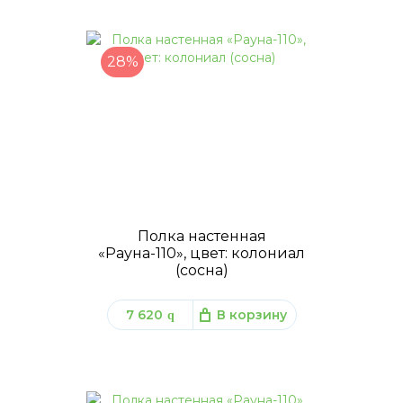
28%
Полка настенная
«Рауна-110», цвет: колониал
(сосна)
7 620
В корзину
q