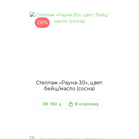
28%
Стеллаж «Рауна-30», цвет:
бейц/масло (сосна)
38 190
В корзину
q