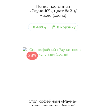
Полка настенная
«Рауна-165», цвет: бейц/
масло (сосна)
8 490
В корзину
q
28%
Стол кофейный «Рауна»,
цвет: колониал (сосна)