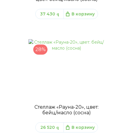
37 430
В корзину
q
28%
Стеллаж «Рауна-20», цвет:
бейц/масло (сосна)
26 520
В корзину
q