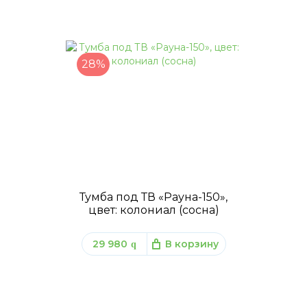
28%
Тумба под ТВ «Рауна-150»,
цвет: колониал (сосна)
29 980
В корзину
q