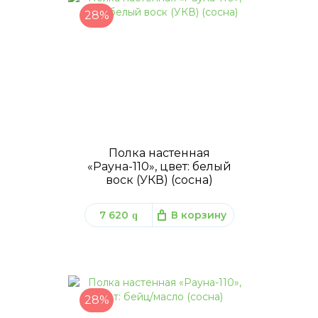
28%
Полка настенная
«Рауна-110», цвет: белый
воск (УКВ) (сосна)
7 620
В корзину
q
28%