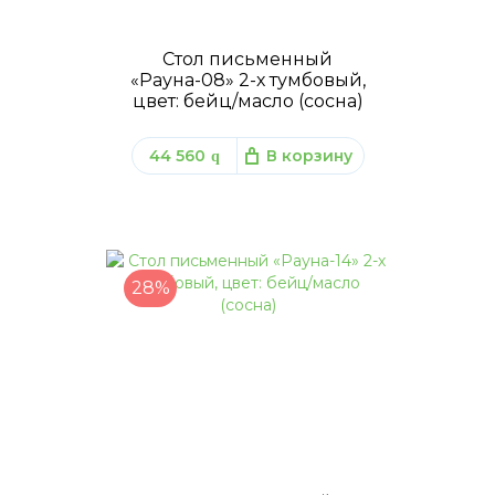
Стол письменный
«Рауна-08» 2-х тумбовый,
цвет: бейц/масло (сосна)
44 560
В корзину
q
28%