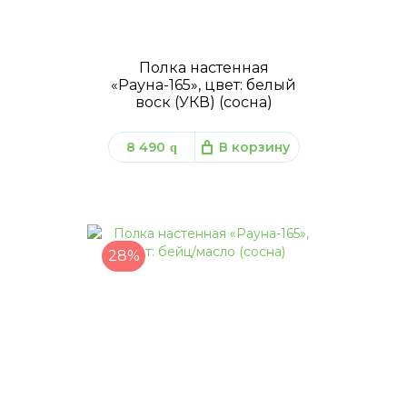
Полка настенная
«Рауна-165», цвет: белый
воск (УКВ) (сосна)
8 490
В корзину
q
28%