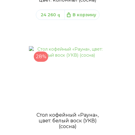
24 260
В корзину
q
28%
Стол кофейный «Рауна»,
цвет: белый воск (УКВ)
(сосна)