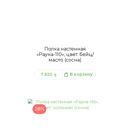
Полка настенная
«Рауна-110», цвет: бейц/
масло (сосна)
7 620
В корзину
q
28%