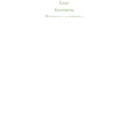
Блог
Контакты
Вопросы и ответы
КАК МЫ РАБОТАЕМ
Акции и скидки
Доставка и оплата
Гарантии
Услуги
Мебель в кредит
Покупателям
Мы в социальных сетях
Безопасные способы оплаты: