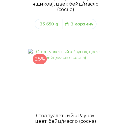
ящиков), цвет: бейц/масло
(сосна)
33 650
В корзину
q
28%
Стол туалетный «Рауна»,
цвет: бейц/масло (сосна)