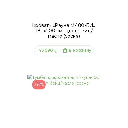
Кровать «Рауна М-180-БИ»,
180х200 см., цвет: бейц/
масло (сосна)
43 590
В корзину
q
28%