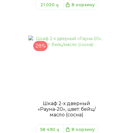
21 020
В корзину
q
28%
Шкаф 2-х дверный
«Рауна-20», цвет: бейц/
масло (сосна)
58 490
В корзину
q