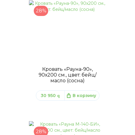
28%
Кровать «Рауна-90»,
90х200 см., цвет: бейц/
масло (сосна)
30 950
В корзину
q
28%