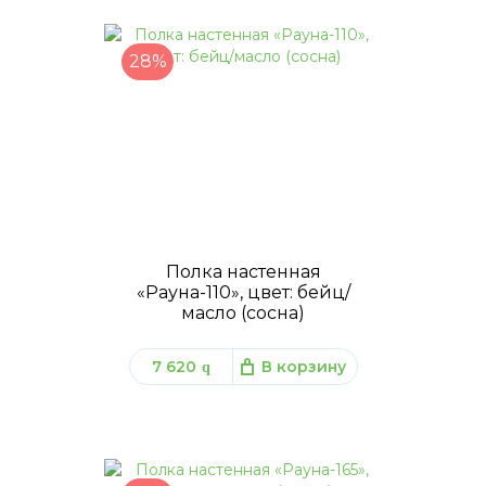
28%
Полка настенная
«Рауна-110», цвет: бейц/
масло (сосна)
7 620
В корзину
q