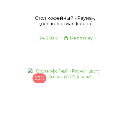
Стол кофейный «Рауна»,
цвет: колониал (сосна)
24 260
В корзину
q
28%