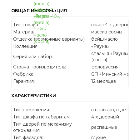
ОБЩАЯ ИНФОРМАЦИЯ
Тип товара:
шкаф 4-х дверный р
Материал:
массив сосны
Отделка (возможные варианты):
бейц/масло
Коллекция:
«Рауна»
спальня «Рауна»: бе
Серия или набор:
(сосна)
Страна-производитель:
Белоруссия
Фабрика:
СП «Минский мебель
Гарантия:
12 месяцев
ХАРАКТЕРИСТИКИ
Тип помещения:
в спальню, в детскую
Тип шкафа по-габаритам:
4-х дверный
Тип дверей по механизму
распашные
открывания:
Тип фасадов:
глухие