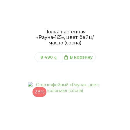
Полка настенная
«Рауна-165», цвет: бейц/
масло (сосна)
8 490
В корзину
q
28%