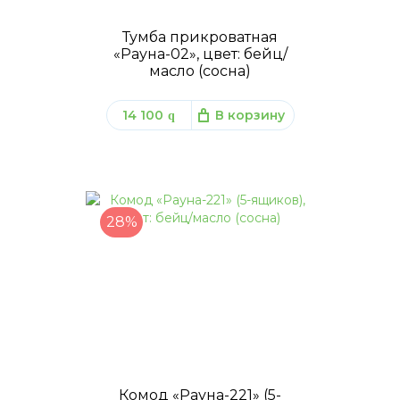
Тумба прикроватная
«Рауна-02», цвет: бейц/
масло (сосна)
14 100
В корзину
q
28%
Комод «Рауна-221» (5-