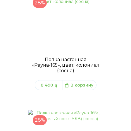
28%
Полка настенная
«Рауна-165», цвет: колониал
(сосна)
8 490
В корзину
q
28%