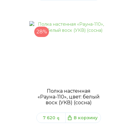
28%
Полка настенная
«Рауна-110», цвет: белый
воск (УКВ) (сосна)
7 620
В корзину
q