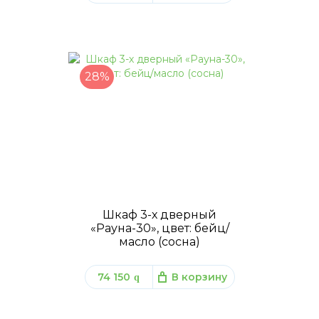
28%
Шкаф 3-х дверный
«Рауна-30», цвет: бейц/
масло (сосна)
74 150
В корзину
q