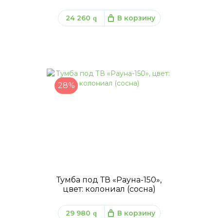
24 260
В корзину
q
28%
Тумба под ТВ «Рауна-150»,
цвет: колониал (сосна)
29 980
В корзину
q