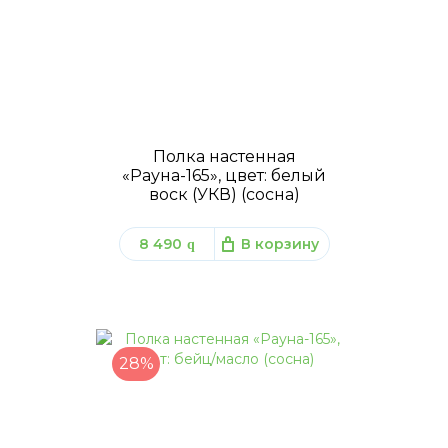
Полка настенная
«Рауна-165», цвет: белый
воск (УКВ) (сосна)
8 490
В корзину
q
28%