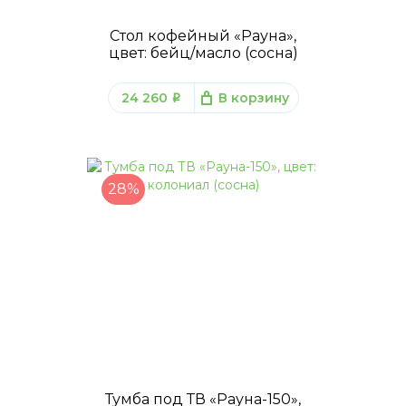
Стол кофейный «Рауна»,
цвет: бейц/масло (сосна)
24 260
В корзину
q
28%
Тумба под ТВ «Рауна-150»,