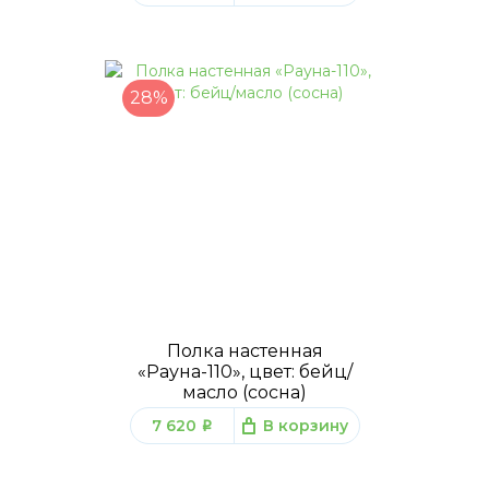
28%
Полка настенная
«Рауна-110», цвет: бейц/
масло (сосна)
7 620
В корзину
q