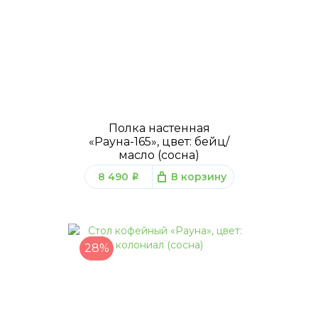
Полка настенная
«Рауна-165», цвет: бейц/
масло (сосна)
8 490
В корзину
q
28%