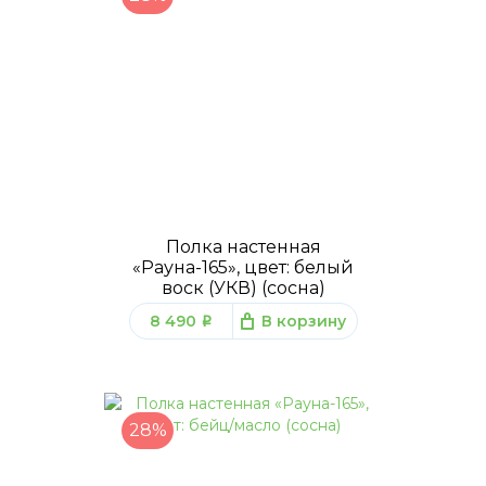
Полка настенная
«Рауна-165», цвет: белый
воск (УКВ) (сосна)
8 490
В корзину
q
28%