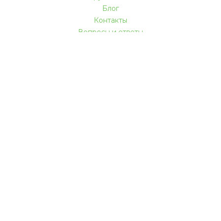
Блог
Контакты
Вопросы и ответы
КАК МЫ РАБОТАЕМ
Акции и скидки
Доставка и оплата
Гарантии
Услуги
Мебель в кредит
Покупателям
Мы в социальных сетях
Безопасные способы оплаты: