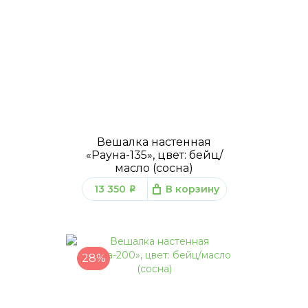
Вешалка настенная
«Рауна-135», цвет: бейц/
масло (сосна)
13 350
В корзину
q
28%