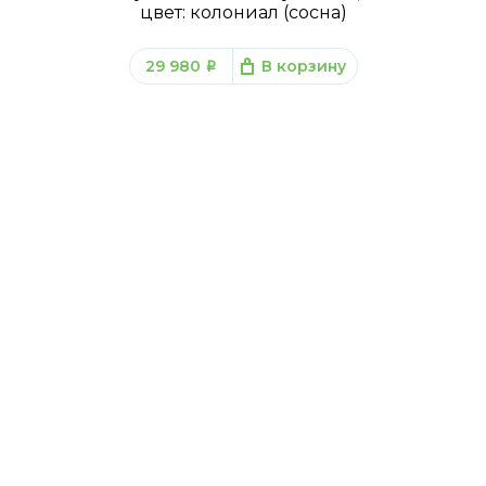
цвет: колониал (сосна)
29 980
В корзину
q