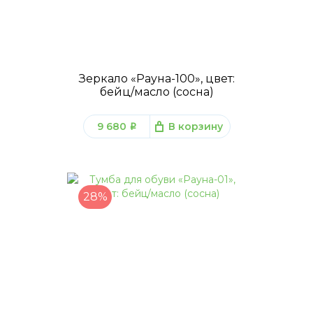
Зеркало «Рауна-100», цвет:
бейц/масло (сосна)
9 680
В корзину
q
28%