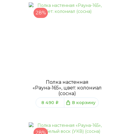
28%
Полка настенная
«Рауна-165», цвет: колониал
(сосна)
8 490
В корзину
q
28%