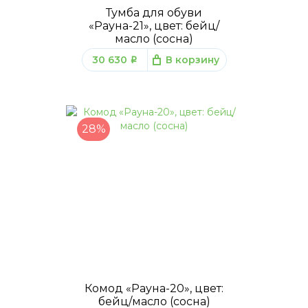
Тумба для обуви
«Рауна-21», цвет: бейц/
масло (сосна)
30 630
В корзину
q
28%
Комод «Рауна-20», цвет:
бейц/масло (сосна)