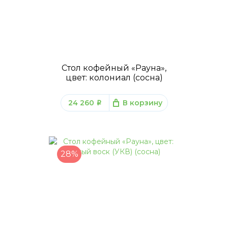
Стол кофейный «Рауна»,
цвет: колониал (сосна)
24 260
В корзину
q
28%