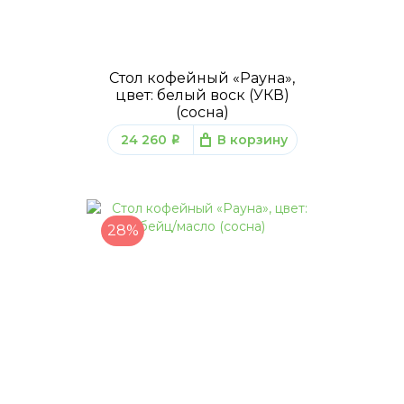
Стол кофейный «Рауна»,
цвет: белый воск (УКВ)
(сосна)
24 260
В корзину
q
28%