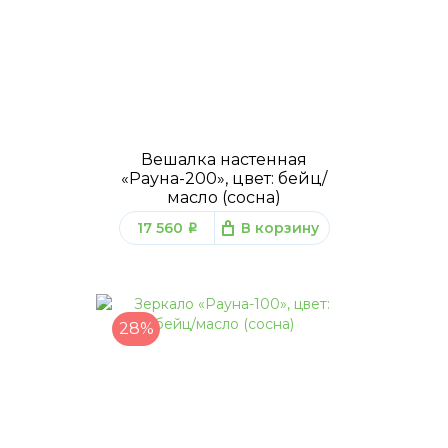
Вешалка настенная
«Рауна-200», цвет: бейц/
масло (сосна)
17 560
В корзину
q
28%