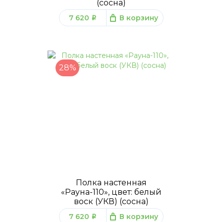
(сосна)
7 620
В корзину
q
28%
Полка настенная
«Рауна-110», цвет: белый
воск (УКВ) (сосна)
7 620
В корзину
q