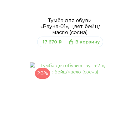
Тумба для обуви
«Рауна-01», цвет: бейц/
масло (сосна)
17 670
В корзину
q
28%