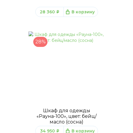
28 360
В корзину
q
28%
Шкаф для одежды
«Рауна-100», цвет: бейц/
масло (сосна)
34 950
В корзину
q