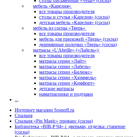
столы письменные «Velar» (сосна)
мебель «Карелия»
все товары производителя
столы и стулья «Карелия» (сосна)
детская мебель «Карелия» (сосна)
мебель из сосны «Тверь»
все товары производителя
мебель для прихожей «Тверь» (сосна)
деревянные полочки «Тверь» (сосна)
матрасы «L'Abeille» («Лабель»)
все товары производителя
матрасы серии «Лайт»
матрасы серии «Лабель»
матрасы серии «Билюкс»
матрасы серии «Хюммель»
матрасы серии «Комфорт»
детские матрасы
наматрасники и подушки
...
Интернет магазин Sosnoff.ru
Спальня
Спальня «Pin Magic» прованс (сосна)
Библиотека «BIB-P 94» с дверьми, отделка: старение
(сосна)