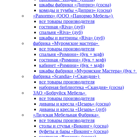
шкафы фабрики «Диприз» (сосна)
комоды и тумбы «Диприз» (сосна)
«Panormo» (ООО «Панормо Мебель»)
все товары производителя
гостиная «Riva» (дуб)
спальня «Riva» (дуб)
шкафы и витрины «Riva» (дуб)
фабрика «Муромские мастера»
все товары производителя
спальня «Римини» (бук + мдф)
гостиная «Римини» (бук + мдф)
кабинет «Римини» (бук + мдф)
шкафы фабрики «Муромские Мастера» (бук +
фабрика «Scandia» («Скандия»)
все товары производителя
наборная библиотека «Скандия» (сосна)
ЗАО «Бобруйск Мебель»
все товары производителя
диваны и кресла «Цезарь» (сосна)
диваны и кресла «Цезарь» (дуб)
«Лидская Мебельная Фабрика»
все товары производителя
столы и стулья «Викинг» (сосна)
буфеты и бары «Викинг» (сосна)
гостиная «Викинг» (сосна)