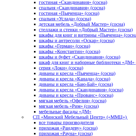
гостиная «Скандинавия» (сосна)
спальня «Скандинавия» (сосна)
гостиная «Пьяченца» (сосна)
спальня «Услада» (сосна)
детская мебель «Добрый Мастер» (сосна)
стеллажи и стенки «Добрый Мастер» (сосна)
шкафы для книг и витрины «Пьяченца» (сосн
шкафы и антресоли «Оскар» (сосна)
шкафы «Герман» (сосна)
шкафы «Константин» (сосна)
шкафы и буфет «Скандинавия» (сосна)
шкаф для книг и наборные библиотеки «ДМ» 
серия «Локи» (сосна)
диваны и кресла «Пьяченца» (сосна)
диваны и кресла «Канада» (сосна)
диваны и кресла «Баю-Бай» (сосна)
диваны и кресла «Скандинавия» (сосна)
диваны и кресла «Прованс» (сосна)
мягкая мебель «Офелия» (сосна)
мягкая мебель «Рим» (сосна)
мебельные фасады «ДМ»
СП «Минский Мебельный Центр» («ММЦ»)
все товары производителя
прихожая «Рандеву» (сосна)
прихожая «Рауна» (сосна)