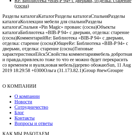
Re: Библиотека «BIB-P 94» с дверьми, отделка: старение
(сосна)
Разделы каталогаКаталогРазделы каталогаСпальняРазделы
каталогаКоллекции мебели для спальниРазделы
каталогаСпальня «Pin Magic» прованс (сосна)Объекты
каталогаБиблиотека «BIB-P 94» с дверьми, отделка: старение
(сосна)КомментарийRe: Библиотека «BIB-P 94» с дверьми,
отделка: старение (сосна)ОбщееRe: Библиотека «BIB-P 94» с
дверьми, отделка: старение (сосна)Типовые
характеристикиЕйск5Свойства комментариямебель добротная
и правда,привлекло тоже то что ее можно будет перекрасить
со временем и вуаля,новая мебель))дерево обожаюSun, 11 Aug
2019 18:29:58 +0300Ольга (31.173.82.1)Group #newGroupre
О КОМПАНИИ
О компании
Новости
Сотрудничество
Блог
Контакты
Вопросы и ответы
КАК МЫ РАБОТАЕМ