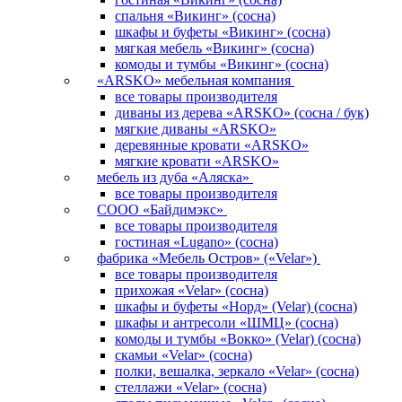
спальня «Викинг» (сосна)
шкафы и буфеты «Викинг» (сосна)
мягкая мебель «Викинг» (сосна)
комоды и тумбы «Викинг» (сосна)
«ARSKO» мебельная компания
все товары производителя
диваны из дерева «ARSKO» (сосна / бук)
мягкие диваны «ARSKO»
деревянные кровати «ARSKO»
мягкие кровати «ARSKO»
мебель из дуба «Аляска»
все товары производителя
СООО «Байдимэкс»
все товары производителя
гостиная «Lugano» (сосна)
фабрика «Мебель Остров» («Velar»)
все товары производителя
прихожая «Velar» (сосна)
шкафы и буфеты «Норд» (Velar) (сосна)
шкафы и антресоли «ШМЦ» (сосна)
комоды и тумбы «Вокко» (Velar) (сосна)
скамьи «Velar» (сосна)
полки, вешалка, зеркало «Velar» (сосна)
стеллажи «Velar» (сосна)