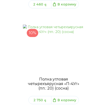
2 460
В корзину
q
10%
Полка угловая
четырехъярусная «П-4Уг»
(пп.: 20) (сосна)
2 750
В корзину
q