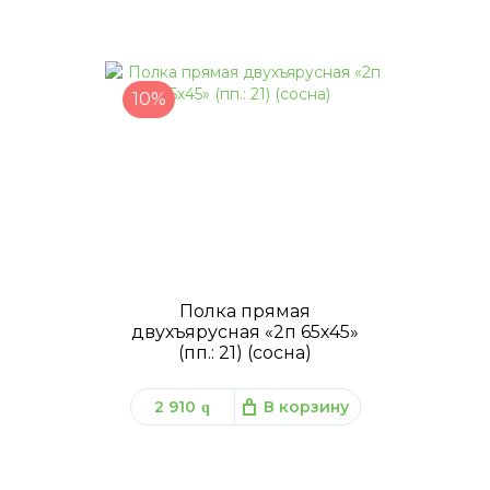
10%
Полка прямая
двухъярусная «2п 65х45»
(пп.: 21) (сосна)
2 910
В корзину
q