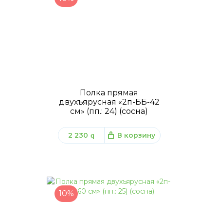
Полка прямая
двухъярусная «2п-ББ-42
см» (пп.: 24) (сосна)
2 230
В корзину
q
10%