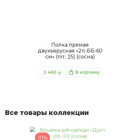
Полка прямая
двухъярусная «2п-ББ-60
см» (пп.: 25) (сосна)
2 460
В корзину
q
Все товары коллекции
10%