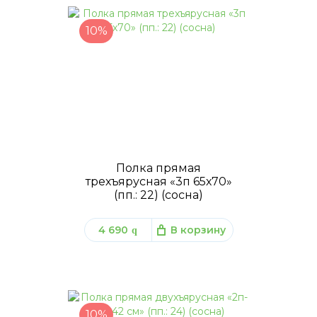
10%
Полка прямая
трехъярусная «3п 65х70»
(пп.: 22) (сосна)
4 690
В корзину
q
10%