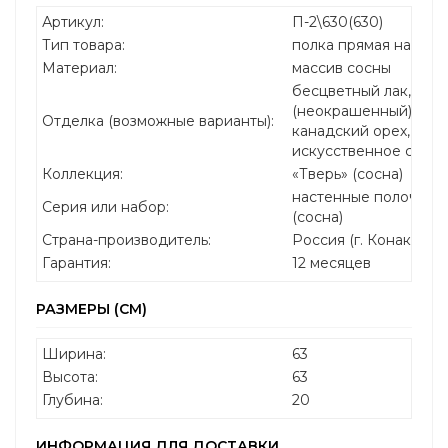
Артикул:
П-2\630(630)
Тип товара:
полка прямая настен
Материал:
массив сосны
бесцветный лак, без
(неокрашенный), бел
Отделка (возможные варианты):
канадский орех, дуб,
искусственное стар
Коллекция:
«Тверь» (сосна)
настенные полочки «
Серия или набор:
(сосна)
Страна-производитель:
Россия (г. Конаково)
Гарантия:
12 месяцев
РАЗМЕРЫ (СМ)
Ширина:
63
Высота:
63
Глубина:
20
ИНФОРМАЦИЯ ДЛЯ ДОСТАВКИ