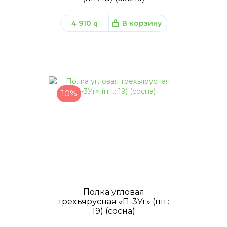
4 910
В корзину
q
10%
Полка угловая
трехъярусная «П-3Уг» (пп.:
19) (сосна)