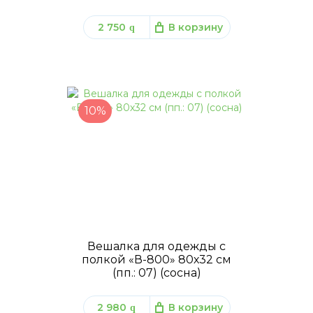
2 750
В корзину
q
10%
Вешалка для одежды с
полкой «В-800» 80х32 см
(пп.: 07) (сосна)
2 980
В корзину
q