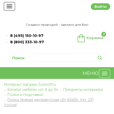
Войти
Toggle
navigation
Создано природой - сделано для Вас!
0
8 (495) 150-10-97
Корзина
8 (800) 333-10-97
МЕНЮ
Интернет магазин Sosnoff.ru
Каталог мебели «от А до Я»
Предметы интерьера
Полки и подставки
Полка прямая двухъярусная «2п 63х63» (пп.: 23)
(сосна)