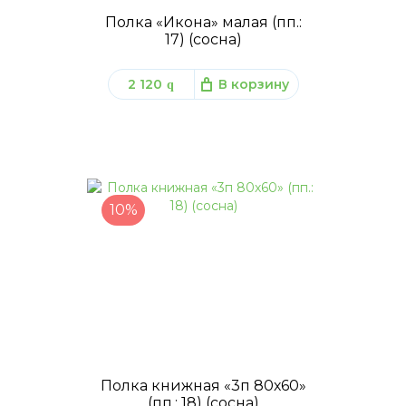
Полка «Икона» малая (пп.:
17) (сосна)
2 120
В корзину
q
10%
Полка книжная «3п 80х60»
(пп.: 18) (сосна)